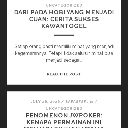
SECARA
UNCATEGORIZED
DARI PADA HOBI YANG MENJADI
PINTAR
CUAN: CERITA SUKSES
KAWANTOGEL
Setiap orang pasti memiliki minat yang menjadi
kegemarannya. Tetapi, tidak seluruh minat bisa
menjadi sebagai…
DARI
READ THE POST
PADA
HOBI
YANG
MENJADI
JULY 28, 2026
/
SAFASFSF231
/
CUAN:
UNCATEGORIZED
FENOMENON JWPOKER:
CERITA
KENAPA PERMAINAN INI
SUKSES