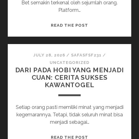
Bet semakin terkenal oleh sejumlah orang.
Platform…
TAKTIK
READ THE POST
BERHASIL
BERTARUH
WARGA
TARUHAN
JULY 28, 2026
/
SAFASFSF231
/
SECARA
UNCATEGORIZED
DARI PADA HOBI YANG MENJADI
PINTAR
CUAN: CERITA SUKSES
KAWANTOGEL
Setiap orang pasti memiliki minat yang menjadi
kegemarannya. Tetapi, tidak seluruh minat bisa
menjadi sebagai…
DARI
READ THE POST