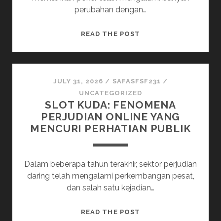
perubahan dengan…
POKERHEBAT:
READ THE POST
PLATFORM
YANG
MEREVOLUSI
METODE
JULY 31, 2026
/
SAFASFSF231
/
KITA
UNCATEGORIZED
SLOT KUDA: FENOMENA
BERMAIN
PERJUDIAN ONLINE YANG
POKER
MENCURI PERHATIAN PUBLIK
Dalam beberapa tahun terakhir, sektor perjudian
daring telah mengalami perkembangan pesat,
dan salah satu kejadian…
SLOT
READ THE POST