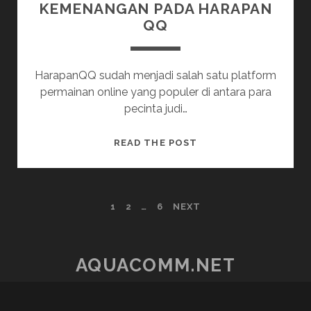
KEMENANGAN PADA HARAPAN
QQ
HarapanQQ sudah menjadi salah satu platform
permainan online yang populer di antara para
pecinta judi…
CARA
READ THE POST
CERMAT
DALAM
MELIPATGANDAKAN
POSTS
1
2
…
6
NEXT
KEMENANGAN
PADA
PAGINATION
HARAPAN
QQ
AQUACOMM.NET