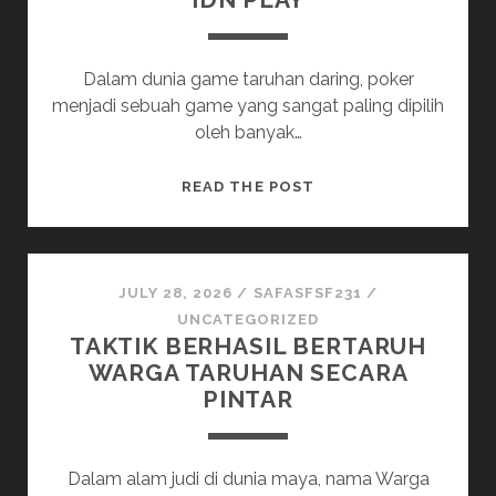
Dalam dunia game taruhan daring, poker
menjadi sebuah game yang sangat paling dipilih
oleh banyak…
CERITA
READ THE POST
KEBERHASILAN
PARTISIPAN
JENIUS
PERMAINAN
JULY 28, 2026
/
SAFASFSF231
/
POKER
UNCATEGORIZED
TAKTIK BERHASIL BERTARUH
DI
WARGA TARUHAN SECARA
SEMESTA
PINTAR
PLATFORM
IDN
PLAY
Dalam alam judi di dunia maya, nama Warga