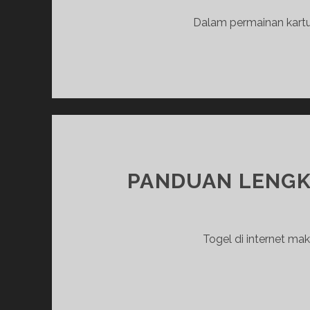
Dalam permainan kartu
PANDUAN LENGKA
Togel di internet ma