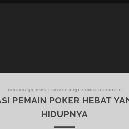
JANUARY 30, 2026
/
SAFASFSF231
/
UNCATEGORIZED
RASI PEMAIN POKER HEBAT Y
HIDUPNYA