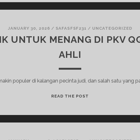
TOGEL
DARING:
TOTO
HARI
JANUARY 30, 2026
/
SAFASFSF231
/
UNCATEGORIZED
INI
IK UNTUK MENANG DI PKV QQ:
AHLI
akin populer di kalangan pecinta judi, dan salah satu yang pa
STRATEGI
READ THE POST
TERBAIK
UNTUK
MENANG
DI
PKV