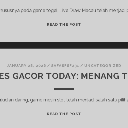
 khususnya pada game togel, Live Draw Macau telah menjadi p
TOGEL
READ THE POST
DI
MACAU:
MENGAPA
PENGUNDIAN
LANGSUNG
ADALAH
JANUARY 28, 2026
/
SAFASFSF231
/
UNCATEGORIZED
PILIHAN
ES GACOR TODAY: MENANG 
UTAMA
PEMAIN
judian daring, game mesin slot telah menjadi salah satu pili
SECRETS
READ THE POST
GAMES
GACOR