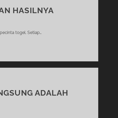
DAN HASILNYA
ecinta togel. Setiap…
ANGSUNG ADALAH