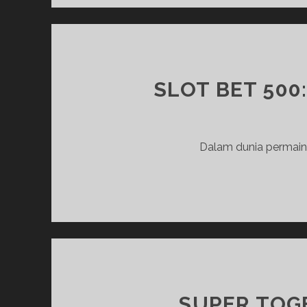
SLOT BET 500
Dalam dunia permainan
SUPER TOGE