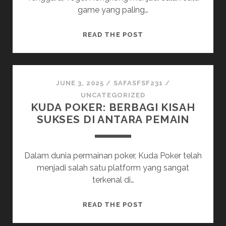
game yang paling…
MEMBACA
READ THE POST
TOTO
HK
POOLS
:
JUNE 3, 2025
/
SAFASFSF231
/
SARAN
UNCATEGORIZED
KUDA POKER: BERBAGI KISAH
DAN
SUKSES DI ANTARA PEMAIN
STRATEGI
UNTUK
PENGGUNA
Dalam dunia permainan poker, Kuda Poker telah
BARU
menjadi salah satu platform yang sangat
terkenal di…
KUDA
READ THE POST
POKER: