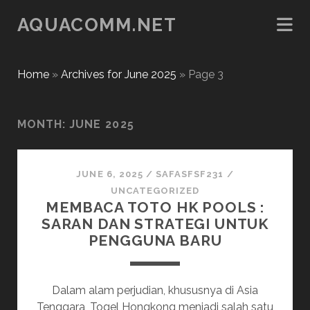
AQUACOMM.NET
Home
»
Archives for June 2025
»
Page 3
MONTH:
JUNE 2025
JUNE 6, 2025
/
SAFASFSF231
/
UNCATEGORIZED
MEMBACA TOTO HK POOLS :
SARAN DAN STRATEGI UNTUK
PENGGUNA BARU
Dalam alam perjudian, khususnya di Asia
Tenggara, Togel Hongkong menjadi salah satu