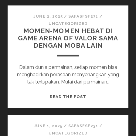
BERBAGI
KISAH
SUKSES
JUNE 2, 2025
/
SAFASFSF231
/
DI
UNCATEGORIZED
MOMEN-MOMEN HEBAT DI
ANTARA
GAME ARENA OF VALOR SAMA
PEMAIN
DENGAN MOBA LAIN
Dalam dunia permainan, setiap momen bisa
menghadirkan perasaan menyenangkan yang
tak terlupakan. Mulai dari permainan…
MOMEN-
READ THE POST
MOMEN
HEBAT
DI
GAME
JUNE 1, 2025
/
SAFASFSF231
/
ARENA
UNCATEGORIZED