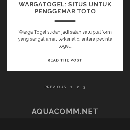
WARGATOGEL: SITUS UNTUK
OF
PENGGEMAR TOTO
VALOR
SAMA
DENGAN
Warga Togel sudah jadi salah satu platform
MOBA
yang sangat amat terkenal di antara pecinta
LAIN
togel…
WARGATOGEL:
READ THE POST
SITUS
UNTUK
PENGGEMAR
POSTS
PREVIOUS
1
2
3
TOTO
PAGINATION
AQUACOMM.NET