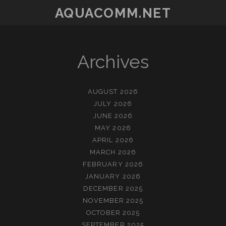
AQUACOMM.NET
Archives
AUGUST 2026
JULY 2026
JUNE 2026
MAY 2026
APRIL 2026
MARCH 2026
FEBRUARY 2026
JANUARY 2026
DECEMBER 2025
NOVEMBER 2025
OCTOBER 2025
SEPTEMBER 2025