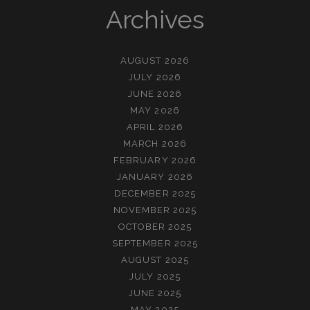
Archives
AUGUST 2026
JULY 2026
JUNE 2026
MAY 2026
APRIL 2026
MARCH 2026
FEBRUARY 2026
JANUARY 2026
DECEMBER 2025
NOVEMBER 2025
OCTOBER 2025
SEPTEMBER 2025
AUGUST 2025
JULY 2025
JUNE 2025
MAY 2025