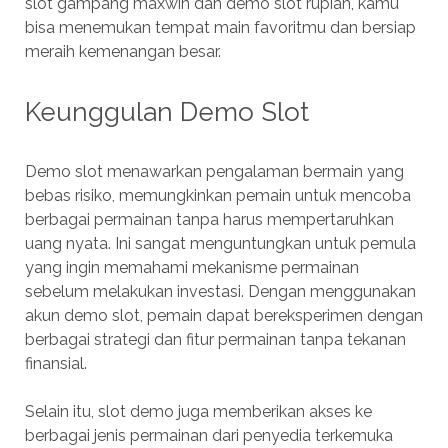
slot gampang maxwin dan demo slot rupiah, kamu
bisa menemukan tempat main favoritmu dan bersiap
meraih kemenangan besar.
Keunggulan Demo Slot
Demo slot menawarkan pengalaman bermain yang
bebas risiko, memungkinkan pemain untuk mencoba
berbagai permainan tanpa harus mempertaruhkan
uang nyata. Ini sangat menguntungkan untuk pemula
yang ingin memahami mekanisme permainan
sebelum melakukan investasi. Dengan menggunakan
akun demo slot, pemain dapat bereksperimen dengan
berbagai strategi dan fitur permainan tanpa tekanan
finansial.
Selain itu, slot demo juga memberikan akses ke
berbagai jenis permainan dari penyedia terkemuka