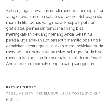
Ketiga, jangan lewatkan untuk mencoba berbagai fitur
yang ditawarkan oleh setiap slot demo. Beberapa slot
memiliki fitur bonus yang menarik, seperti putaran
gratis atau permainan tambahan yang bisa
meningkatkan peluang menang Anda. Selain itu,
periksa juga apakah slot tersebut memiliki opsi untuk
dimainkan secara gratis. Ini akan memungkinkan Anda
mencoba permainan tanpa risiko, sehingga Anda bisa
menentukan apakah itu merupakan slot demo favorit
Anda sebelum bermain dengan uang sungguhan.
PREVIOUS POST
TOGEL HENGKY: MENELUSURI JEJAK TOGEL SYDNEY
HARI INI