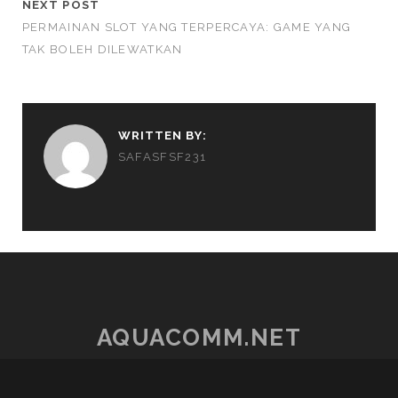
NEXT POST
PERMAINAN SLOT YANG TERPERCAYA: GAME YANG
TAK BOLEH DILEWATKAN
WRITTEN BY:
SAFASFSF231
AQUACOMM.NET