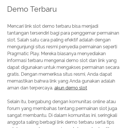
Demo Terbaru
Mencari link slot demo terbaru bisa menjadi
tantangan tersendiri bagi para penggemar permainan
slot. Salah satu cara paling efektif adalah dengan
mengunjungi situs resmi penyedia permainan seperti
Pragmatic Play. Mereka biasanya menyediakan
informasi terbaru mengenai demo slot dan link yang
dapat digunakan untuk mengakses permainan secara
gratis. Dengan memeriksa situs resmi, Anda dapat
memastikan bahwa link yang Anda gunakan adalah
aman dan terpercaya.
akun demo slot
Selain itu, bergabung dengan komunitas online atau
forum yang membahas tentang permainan slot juga
sangat membantu. Di dalam komunitas ini, seringkali
anggota saling berbagi link demo terbaru serta tips