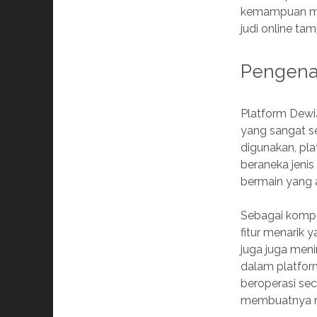
kemampuan m
judi online ta
Pengena
Platform Dewi
yang sangat s
digunakan, pl
beraneka jeni
bermain yang
Sebagai komp
fitur menarik 
juga juga meni
dalam platfor
beroperasi sec
membuatnya me