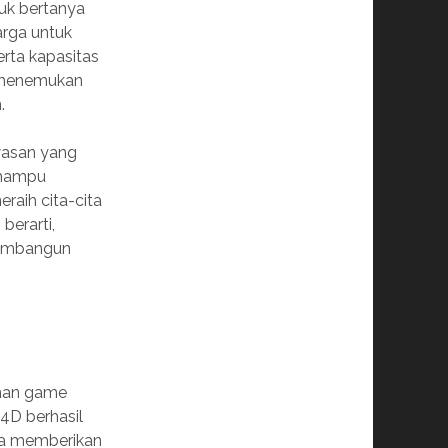
tuk bertanya
arga untuk
rta kapasitas
a menemukan
.
wasan yang
 mampu
aih cita-cita
berarti,
membangun
man game
4D berhasil
nya memberikan