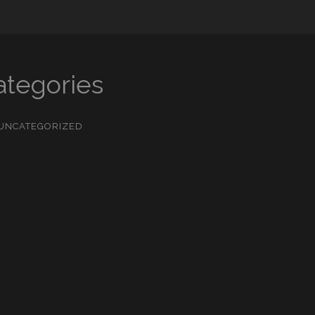
ategories
UNCATEGORIZED