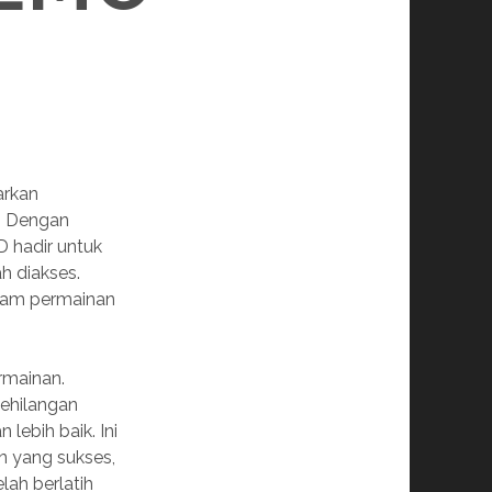
arkan
. Dengan
 hadir untuk
h diakses.
acam permainan
rmainan.
kehilangan
ebih baik. Ini
 yang sukses,
lah berlatih