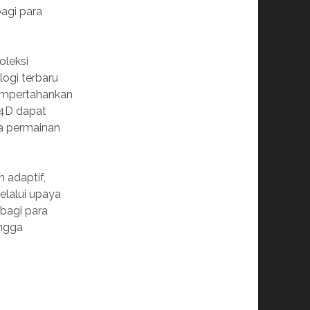
bagi para
oleksi
ogi terbaru
empertahankan
i4D dapat
a permainan
 adaptif,
lalui upaya
bagi para
ingga