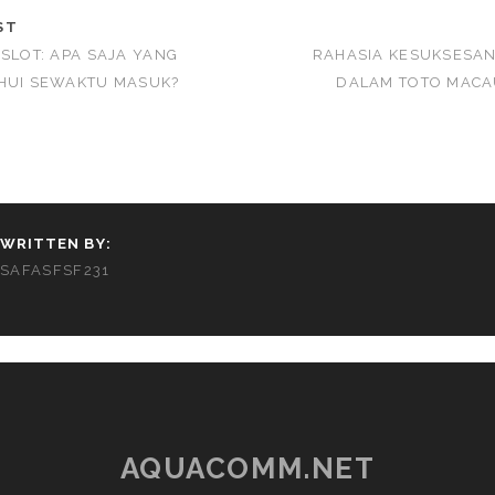
ST
 SLOT: APA SAJA YANG
RAHASIA KESUKSESA
AHUI SEWAKTU MASUK?
DALAM TOTO MACA
WRITTEN BY:
SAFASFSF231
AQUACOMM.NET