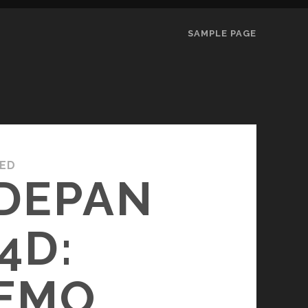
SAMPLE PAGE
ED
DEPAN
4D:
EMO