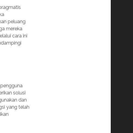
pragmatis
ka
kan peluang
gga mereka
alui cara ini
endampingi
a pengguna
rikan solusi
igunakan dan
si yang telah
ikan