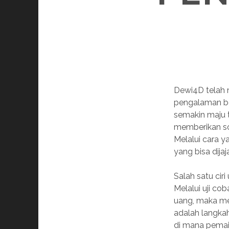
Dewi4D telah 
pengalaman be
semakin maju 
memberikan so
Melalui cara 
yang bisa dijaj
Salah satu ci
Melalui uji co
uang, maka me
adalah langka
di mana pemain