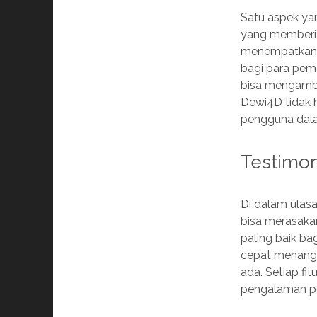
Satu aspek ya
yang memberi
menempatkan 
bagi para pem
bisa mengambil
Dewi4D tidak 
pengguna dal
Testimon
Di dalam ulas
bisa merasaka
paling baik b
cepat menangg
ada. Setiap fi
pengalaman pe