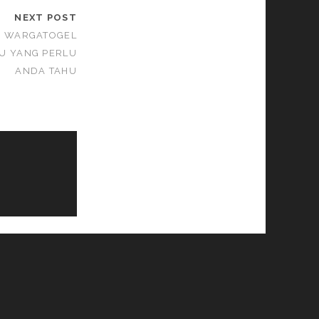
NEXT POST
N WARGATOGEL
U YANG PERLU
ANDA TAHU