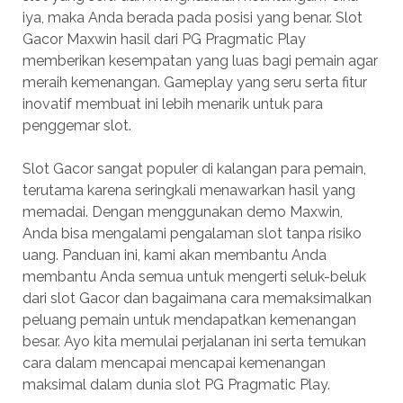
iya, maka Anda berada pada posisi yang benar. Slot
Gacor Maxwin hasil dari PG Pragmatic Play
memberikan kesempatan yang luas bagi pemain agar
meraih kemenangan. Gameplay yang seru serta fitur
inovatif membuat ini lebih menarik untuk para
penggemar slot.
Slot Gacor sangat populer di kalangan para pemain,
terutama karena seringkali menawarkan hasil yang
memadai. Dengan menggunakan demo Maxwin,
Anda bisa mengalami pengalaman slot tanpa risiko
uang. Panduan ini, kami akan membantu Anda
membantu Anda semua untuk mengerti seluk-beluk
dari slot Gacor dan bagaimana cara memaksimalkan
peluang pemain untuk mendapatkan kemenangan
besar. Ayo kita memulai perjalanan ini serta temukan
cara dalam mencapai mencapai kemenangan
maksimal dalam dunia slot PG Pragmatic Play.