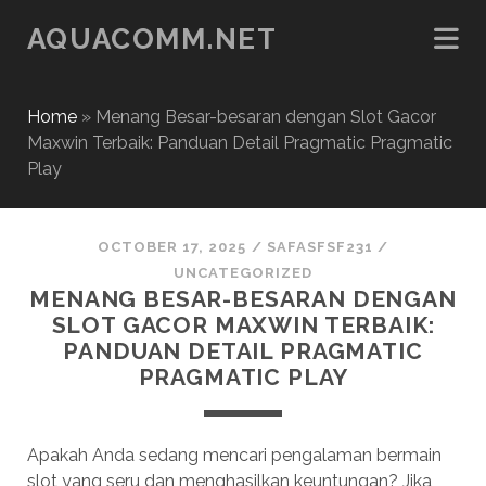
AQUACOMM.NET
Home
»
Menang Besar-besaran dengan Slot Gacor
Maxwin Terbaik: Panduan Detail Pragmatic Pragmatic
Play
OCTOBER 17, 2025
/
SAFASFSF231
/
UNCATEGORIZED
MENANG BESAR-BESARAN DENGAN
SLOT GACOR MAXWIN TERBAIK:
PANDUAN DETAIL PRAGMATIC
PRAGMATIC PLAY
Apakah Anda sedang mencari pengalaman bermain
slot yang seru dan menghasilkan keuntungan? Jika