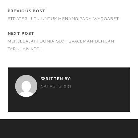
PREVIOUS POST
STRATEGI JITU UNTUK MENANG PADA WARGABET
NEXT POST
MENJELAJAHI DUNIA SLOT SPACEMAN DENGAN
TARUHAN KECIL
WRITTEN BY:
SAFASFSF231