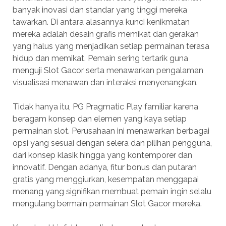
banyak inovasi dan standar yang tinggi mereka
tawarkan. Di antara alasannya kunci kenikmatan
mereka adalah desain grafis memikat dan gerakan
yang halus yang menjadikan setiap permainan terasa
hidup dan memikat. Pemain sering tertarik guna
menguji Slot Gacor serta menawarkan pengalaman
visualisasi menawan dan interaksi menyenangkan.
Tidak hanya itu, PG Pragmatic Play familiar karena
beragam konsep dan elemen yang kaya setiap
permainan slot. Perusahaan ini menawarkan berbagai
opsi yang sesuai dengan selera dan pilihan pengguna,
dari konsep klasik hingga yang kontemporer dan
innovatif. Dengan adanya, fitur bonus dan putaran
gratis yang menggiurkan, kesempatan menggapai
menang yang signifikan membuat pemain ingin selalu
mengulang bermain permainan Slot Gacor mereka.