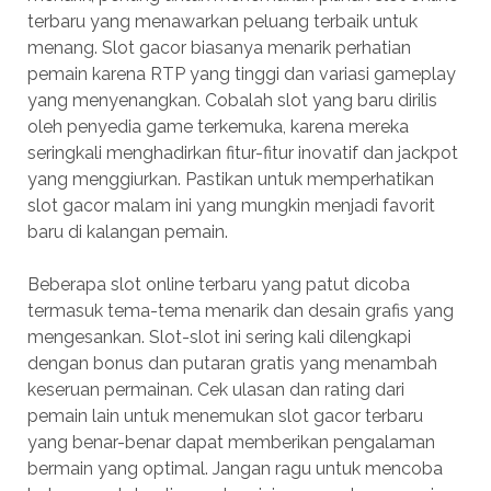
terbaru yang menawarkan peluang terbaik untuk
menang. Slot gacor biasanya menarik perhatian
pemain karena RTP yang tinggi dan variasi gameplay
yang menyenangkan. Cobalah slot yang baru dirilis
oleh penyedia game terkemuka, karena mereka
seringkali menghadirkan fitur-fitur inovatif dan jackpot
yang menggiurkan. Pastikan untuk memperhatikan
slot gacor malam ini yang mungkin menjadi favorit
baru di kalangan pemain.
Beberapa slot online terbaru yang patut dicoba
termasuk tema-tema menarik dan desain grafis yang
mengesankan. Slot-slot ini sering kali dilengkapi
dengan bonus dan putaran gratis yang menambah
keseruan permainan. Cek ulasan dan rating dari
pemain lain untuk menemukan slot gacor terbaru
yang benar-benar dapat memberikan pengalaman
bermain yang optimal. Jangan ragu untuk mencoba