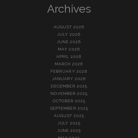
Archives
AUGUST 2026
JULY 2026
JUNE 2026
MAY 2026
APRIL 2026
MARCH 2026
FEBRUARY 2026
JANUARY 2026
DECEMBER 2025
NOVEMBER 2025
OCTOBER 2025
SEPTEMBER 2025
AUGUST 2025
JULY 2025
JUNE 2025
MAY 2025