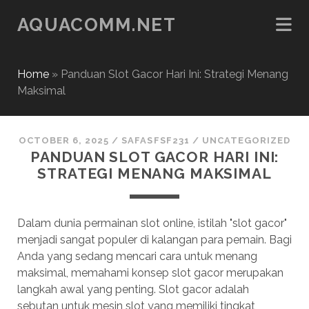
AQUACOMM.NET
Home
»
Panduan Slot Gacor Hari Ini: Strategi Menang
Maksimal
OCTOBER 6, 2025
/
SAFASFSF231
/
UNCATEGORIZED
PANDUAN SLOT GACOR HARI INI:
STRATEGI MENANG MAKSIMAL
Dalam dunia permainan slot online, istilah "slot gacor"
menjadi sangat populer di kalangan para pemain. Bagi
Anda yang sedang mencari cara untuk menang
maksimal, memahami konsep slot gacor merupakan
langkah awal yang penting. Slot gacor adalah
sebutan untuk mesin slot yang memiliki tingkat