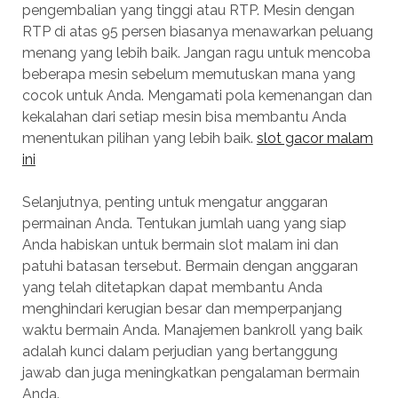
pengembalian yang tinggi atau RTP. Mesin dengan
RTP di atas 95 persen biasanya menawarkan peluang
menang yang lebih baik. Jangan ragu untuk mencoba
beberapa mesin sebelum memutuskan mana yang
cocok untuk Anda. Mengamati pola kemenangan dan
kekalahan dari setiap mesin bisa membantu Anda
menentukan pilihan yang lebih baik.
slot gacor malam
ini
Selanjutnya, penting untuk mengatur anggaran
permainan Anda. Tentukan jumlah uang yang siap
Anda habiskan untuk bermain slot malam ini dan
patuhi batasan tersebut. Bermain dengan anggaran
yang telah ditetapkan dapat membantu Anda
menghindari kerugian besar dan memperpanjang
waktu bermain Anda. Manajemen bankroll yang baik
adalah kunci dalam perjudian yang bertanggung
jawab dan juga meningkatkan pengalaman bermain
Anda.