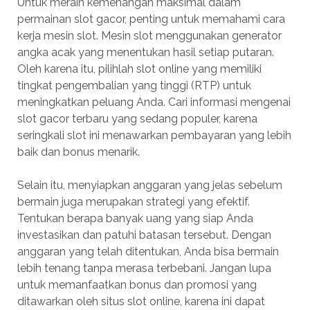
Untuk meraih kemenangan maksimal dalam
permainan slot gacor, penting untuk memahami cara
kerja mesin slot. Mesin slot menggunakan generator
angka acak yang menentukan hasil setiap putaran.
Oleh karena itu, pilihlah slot online yang memiliki
tingkat pengembalian yang tinggi (RTP) untuk
meningkatkan peluang Anda. Cari informasi mengenai
slot gacor terbaru yang sedang populer, karena
seringkali slot ini menawarkan pembayaran yang lebih
baik dan bonus menarik.
Selain itu, menyiapkan anggaran yang jelas sebelum
bermain juga merupakan strategi yang efektif.
Tentukan berapa banyak uang yang siap Anda
investasikan dan patuhi batasan tersebut. Dengan
anggaran yang telah ditentukan, Anda bisa bermain
lebih tenang tanpa merasa terbebani. Jangan lupa
untuk memanfaatkan bonus dan promosi yang
ditawarkan oleh situs slot online, karena ini dapat