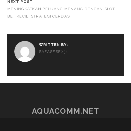
NEXT POST
MENINGKATKAN PELUANG MENANG DENGAN SLOT
BET KECIL: STRATEGI CERDAS
WRITTEN BY:
SAFASFSF231
AQUACOMM.NET