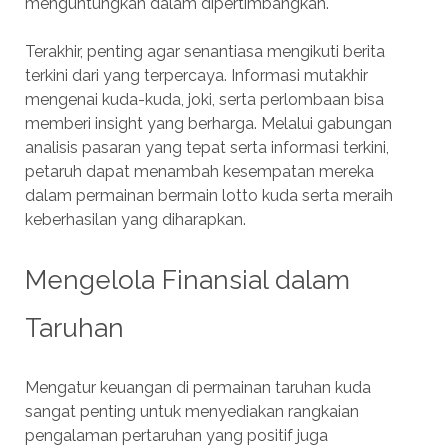
menguntungkan dalam dipertimbangkan.
Terakhir, penting agar senantiasa mengikuti berita
terkini dari yang terpercaya. Informasi mutakhir
mengenai kuda-kuda, joki, serta perlombaan bisa
memberi insight yang berharga. Melalui gabungan
analisis pasaran yang tepat serta informasi terkini,
petaruh dapat menambah kesempatan mereka
dalam permainan bermain lotto kuda serta meraih
keberhasilan yang diharapkan.
Mengelola Finansial dalam
Taruhan
Mengatur keuangan di permainan taruhan kuda
sangat penting untuk menyediakan rangkaian
pengalaman pertaruhan yang positif juga