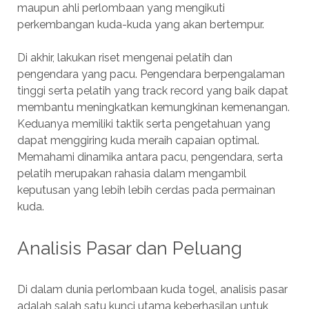
maupun ahli perlombaan yang mengikuti
perkembangan kuda-kuda yang akan bertempur.
Di akhir, lakukan riset mengenai pelatih dan
pengendara yang pacu. Pengendara berpengalaman
tinggi serta pelatih yang track record yang baik dapat
membantu meningkatkan kemungkinan kemenangan.
Keduanya memiliki taktik serta pengetahuan yang
dapat menggiring kuda meraih capaian optimal.
Memahami dinamika antara pacu, pengendara, serta
pelatih merupakan rahasia dalam mengambil
keputusan yang lebih lebih cerdas pada permainan
kuda.
Analisis Pasar dan Peluang
Di dalam dunia perlombaan kuda togel, analisis pasar
adalah salah satu kunci utama keberhasilan untuk