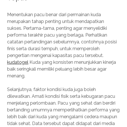
Menentukan pacu benar dari permainan kuda
merupakan tahap penting untuk mendapatkan
sukses. Pertama-tama, penting agar menyelidiki
performa terakhir pacu yang berlaga. Perhatikan
catatan pertandingan sebelumnya, contohnya posisi
finis serta durasi tempuh, untuk memperoleh
pengertian mengenai kapasitas pacu tersebut.
kudatogel
Kuda yang konsisten menunjukkan kinerja
baik seringkali memiliki peluang lebih besar agar
menang.
Selanjutnya, faktor kondisi kuda juga boleh
dilewatkan. Amati kondisi fisik serta kebugaran pacu
menjelang perlombaan. Pacu yang sehat dan berdiri
bertanding umumnya memperlihatkan performa yang
lebih baik dari kuda yang mengalami cedera maupun
tidak sehat. Data tersebut dapat didapat dari media