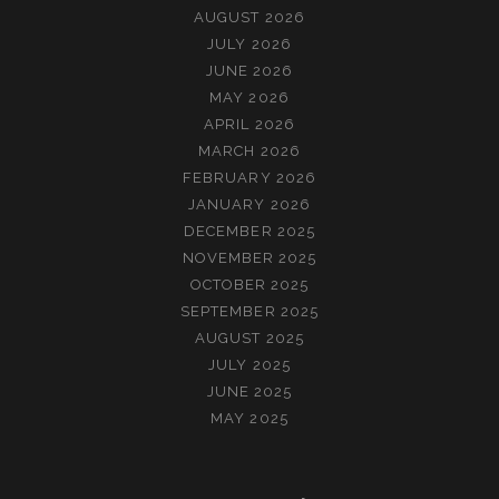
AUGUST 2026
JULY 2026
JUNE 2026
MAY 2026
APRIL 2026
MARCH 2026
FEBRUARY 2026
JANUARY 2026
DECEMBER 2025
NOVEMBER 2025
OCTOBER 2025
SEPTEMBER 2025
AUGUST 2025
JULY 2025
JUNE 2025
MAY 2025