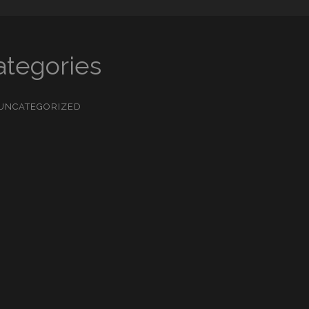
ategories
UNCATEGORIZED