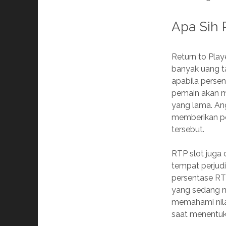
Apa Sih 
Return to Pla
banyak uang t
apabila persen
pemain akan m
yang lama. Ang
memberikan pe
tersebut.
RTP slot juga 
tempat perjud
persentase RT
yang sedang m
memahami nila
saat menentuka