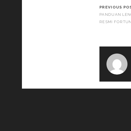
PREVIOUS PO
PANDUAN LEN
RESMI FORTU