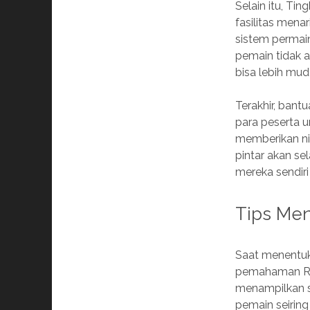
Selain itu, Ti
fasilitas men
sistem permai
pemain tidak 
bisa lebih mu
Terakhir, bant
para peserta u
memberikan ni
pintar akan se
mereka sendiri
Tips Men
Saat menentuk
pemahaman Ret
menampilkan s
pemain seiring