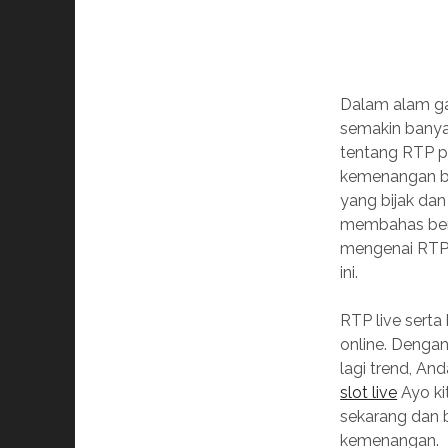
Dalam alam gam
semakin banyak
tentang RTP p
kemenangan be
yang bijak da
membahas bera
mengenai RTP 
ini.
RTP live serta
online. Denga
lagi trend, A
slot live
Ayo ki
sekarang dan
kemenangan.