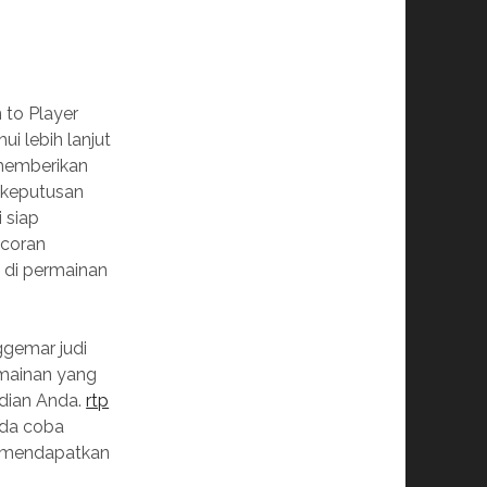
 to Player
i lebih lanjut
 memberikan
 keputusan
 siap
ocoran
 di permainan
ggemar judi
rmainan yang
dian Anda.
rtp
nda coba
k mendapatkan