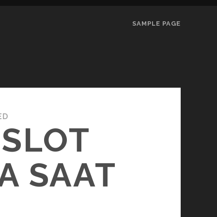
SAMPLE PAGE
ED
 SLOT
A SAAT