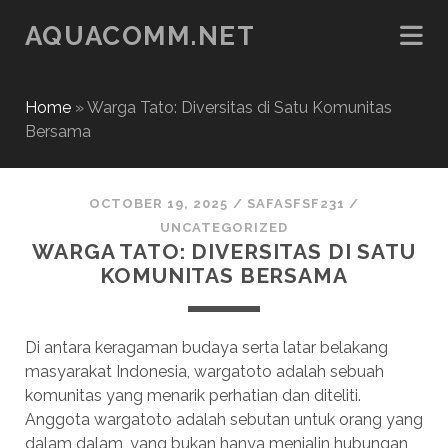
AQUACOMM.NET
Home
»
Warga Tato: Diversitas di Satu Komunitas
Bersama
OCTOBER 19, 2025
/
SAFASFSF231
/
UNCATEGORIZED
WARGA TATO: DIVERSITAS DI SATU
KOMUNITAS BERSAMA
Di antara keragaman budaya serta latar belakang
masyarakat Indonesia, wargatoto adalah sebuah
komunitas yang menarik perhatian dan diteliti.
Anggota wargatoto adalah sebutan untuk orang yang
dalam dalam, yang bukan hanya menjalin hubungan