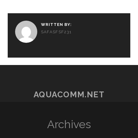
WRITTEN BY:
SAFASFSF231
AQUACOMM.NET
Archives