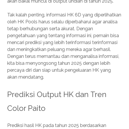
akan bakal muncul di output undian di tahun 2025.
Tak kalah penting, informasi HK 6D yang diperlihatkan
oleh HK Pools harus selalu diperbaharui agar analisa
tetap berhubungan serta akurat. Dengan
pengetahuan yang tentang informasi ini, pemain bisa
mencari prediksi yang lebih terinformasi terinformasi
dan meningkatkan peluang mereka agar berhasil.
Dengan terus memantau dan menganalisa informasi,
kita bisa menyongsong tahun 2025 dengan lebih
percaya diri dan siap untuk pengeluaran HK yang
akan mendatang.
Prediksi Output HK dan Tren
Color Paito
Prediksi hasil HK pada tahun 2025 berdasarkan