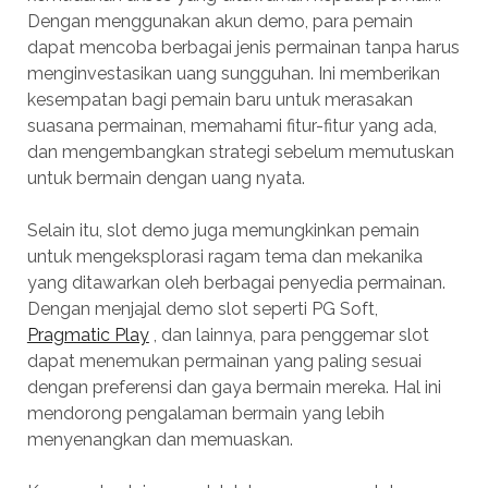
Dengan menggunakan akun demo, para pemain
dapat mencoba berbagai jenis permainan tanpa harus
menginvestasikan uang sungguhan. Ini memberikan
kesempatan bagi pemain baru untuk merasakan
suasana permainan, memahami fitur-fitur yang ada,
dan mengembangkan strategi sebelum memutuskan
untuk bermain dengan uang nyata.
Selain itu, slot demo juga memungkinkan pemain
untuk mengeksplorasi ragam tema dan mekanika
yang ditawarkan oleh berbagai penyedia permainan.
Dengan menjajal demo slot seperti PG Soft,
Pragmatic Play
, dan lainnya, para penggemar slot
dapat menemukan permainan yang paling sesuai
dengan preferensi dan gaya bermain mereka. Hal ini
mendorong pengalaman bermain yang lebih
menyenangkan dan memuaskan.