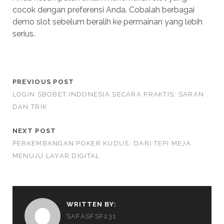
cocok dengan preferensi Anda. Cobalah berbagai
demo slot sebelum beralih ke permainan yang lebih
serius.
PREVIOUS POST
LOGIN SBOBET INDONESIA SECARA PRAKTIS: SARAN
DAN TRIK
NEXT POST
PERKEMBANGAN POKER KUDUS: DARI TEPI MEJA
MENUJU LAYAR DIGITAL
WRITTEN BY:
SAFASFSF231