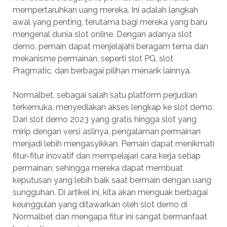
mempertaruhkan uang mereka. Ini adalah langkah
awal yang penting, terutama bagi mereka yang baru
mengenal dunia slot online. Dengan adanya slot
demo, pemain dapat menjelajahi beragam tema dan
mekanisme permainan, seperti slot PG, slot
Pragmatic, dan berbagai pilihan menarik lainnya.
Normalbet, sebagai salah satu platform perjudian
terkemuka, menyediakan akses lengkap ke slot demo.
Dari slot demo 2023 yang gratis hingga slot yang
mirip dengan versi aslinya, pengalaman permainan
menjadi lebih mengasyikkan. Pemain dapat menikmati
fitur-fitur inovatif dan mempelajari cara kerja setiap
permainan, sehingga mereka dapat membuat
keputusan yang lebih baik saat bermain dengan uang
sungguhan. Di artikel ini, kita akan menguak berbagai
keunggulan yang ditawarkan oleh slot demo di
Normalbet dan mengapa fitur ini sangat bermanfaat