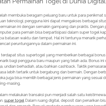
an Permainan Togel di Dunia Digital
 telah membuka beragam peluang baru untuk para penikmat s
an teknologi, pengguna kini dapat mengakses berbagai situ
rmainan ini dengan semakin gampang dan praktis. Dengan 
mputer, para pemain bisa berpartisipasi dalam super togel kap
pa batasan waktu dan tempat. Hal ini tentunya menarik perha
encari peruntungannya dalam permainan ini.
u, terdapat situs supertogel yang memberikan berbagai bonus
arik bagi pengguna baru maupun yang telah ada. Bonus ini
a, undian berhadiah, atau bahkan cashback. Taktik pemasar
a lebih tertarik untuk bergabung dan bermain. Dengan berba
ka juga bisa memilih berbagai jenis permainan yang sesuai 
sing-masing.
am melakukan transaksi pun menjadi salah satu keistimewa
an.
super togel
Dalam ruang digital, deposit dan penarikan bis