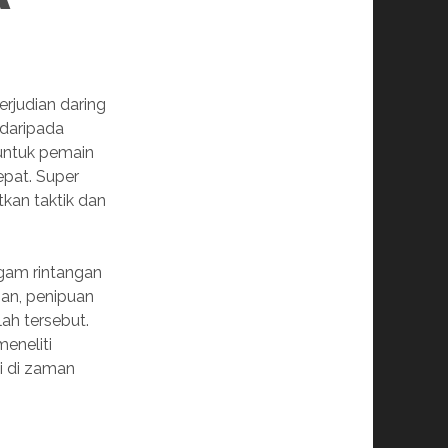
rjudian daring
 daripada
untuk pemain
epat. Super
kan taktik dan
gam rintangan
nan, penipuan
ah tersebut.
meneliti
i di zaman