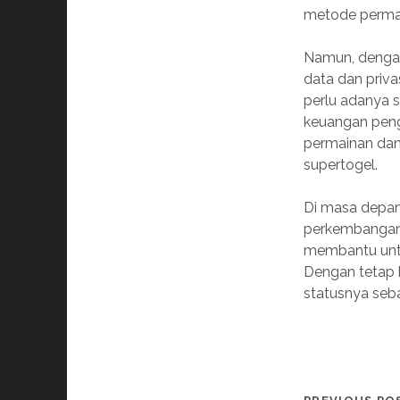
metode permain
Namun, dengan
data dan priva
perlu adanya s
keuangan peng
permainan dan
supertogel.
Di masa depan
perkembangan 
membantu untu
Dengan tetap 
statusnya seba