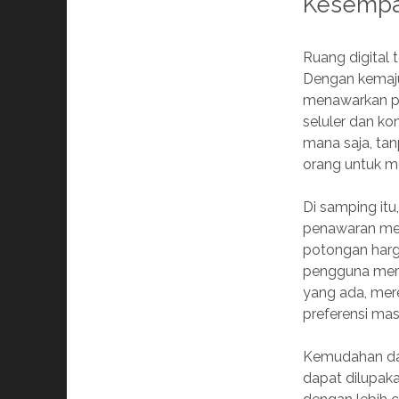
Kesempat
Ruang digital
Dengan kemaju
menawarkan pe
seluler dan ko
mana saja, tan
orang untuk m
Di samping it
penawaran men
potongan harg
pengguna meras
yang ada, mere
preferensi ma
Kemudahan dal
dapat dilupak