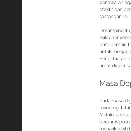
penawaran aga
efektif dan p
tantangan ini.
Di samping itu
risiko penyeb
data pemain te
untuk menjaga 
Pengeluaran d
amat diperluka
Masa Dep
Pada masa digi
teknologi tel
Melalui aplika
berpartisipasi
menarik lebih 