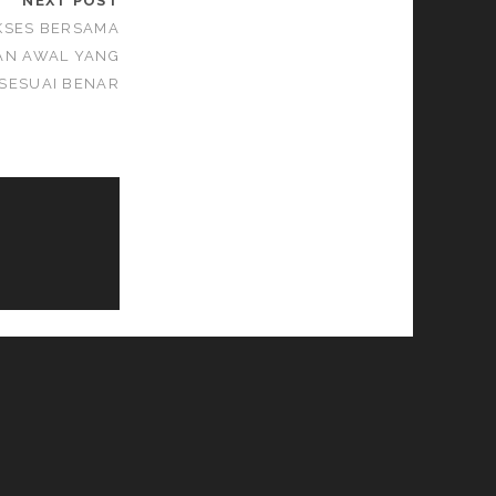
NEXT POST
KSES BERSAMA
AN AWAL YANG
SESUAI BENAR