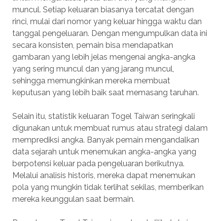
muncul. Setiap keluaran biasanya tercatat dengan
rinci, mulai dari nomor yang keluar hingga waktu dan
tanggal pengeluaran. Dengan mengumpulkan data ini
secara konsisten, pemain bisa mendapatkan
gambaran yang lebih jelas mengenai angka-angka
yang sering muncul dan yang jarang muncul,
sehingga memungkinkan mereka membuat
keputusan yang lebih baik saat memasang taruhan.
Selain itu, statistik keluaran Togel Taiwan seringkali
digunakan untuk membuat rumus atau strategi dalam
memprediksi angka. Banyak pemain mengandalkan
data sejarah untuk menemukan angka-angka yang
berpotensi keluar pada pengeluaran berikutnya.
Melalui analisis historis, mereka dapat menemukan
pola yang mungkin tidak terlihat sekilas, memberikan
mereka keunggulan saat bermain.