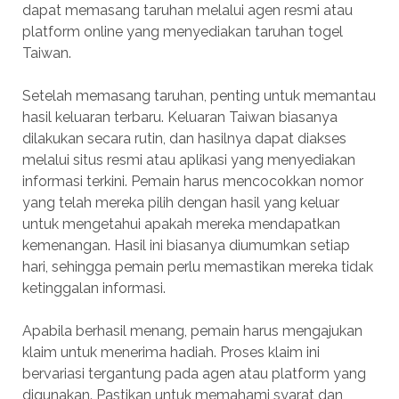
dapat memasang taruhan melalui agen resmi atau
platform online yang menyediakan taruhan togel
Taiwan.
Setelah memasang taruhan, penting untuk memantau
hasil keluaran terbaru. Keluaran Taiwan biasanya
dilakukan secara rutin, dan hasilnya dapat diakses
melalui situs resmi atau aplikasi yang menyediakan
informasi terkini. Pemain harus mencocokkan nomor
yang telah mereka pilih dengan hasil yang keluar
untuk mengetahui apakah mereka mendapatkan
kemenangan. Hasil ini biasanya diumumkan setiap
hari, sehingga pemain perlu memastikan mereka tidak
ketinggalan informasi.
Apabila berhasil menang, pemain harus mengajukan
klaim untuk menerima hadiah. Proses klaim ini
bervariasi tergantung pada agen atau platform yang
digunakan. Pastikan untuk memahami syarat dan