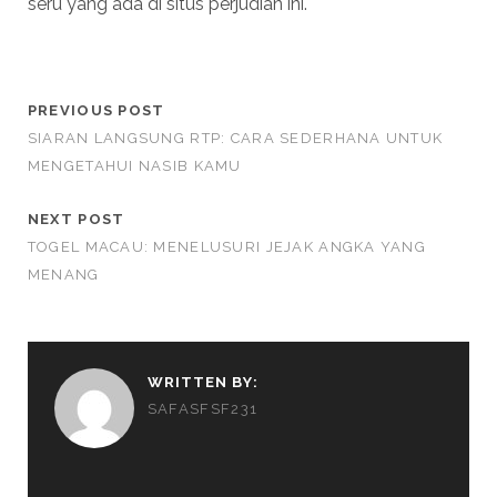
seru yang ada di situs perjudian ini.
PREVIOUS POST
SIARAN LANGSUNG RTP: CARA SEDERHANA UNTUK
MENGETAHUI NASIB KAMU
NEXT POST
TOGEL MACAU: MENELUSURI JEJAK ANGKA YANG
MENANG
WRITTEN BY:
SAFASFSF231