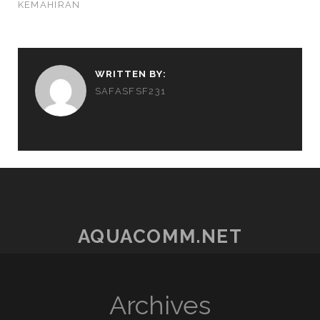
KEMAHIRAN
WRITTEN BY:
SAFASFSF231
AQUACOMM.NET
Archives