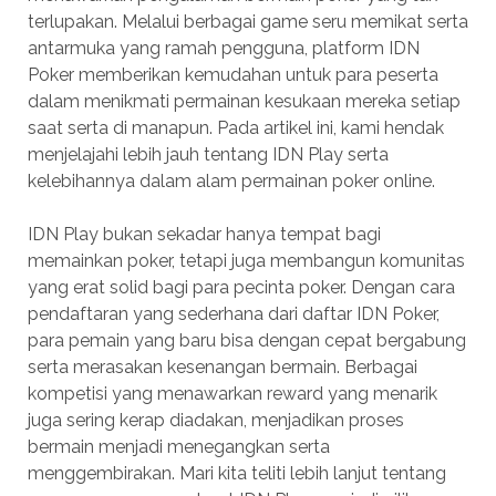
terlupakan. Melalui berbagai game seru memikat serta
antarmuka yang ramah pengguna, platform IDN
Poker memberikan kemudahan untuk para peserta
dalam menikmati permainan kesukaan mereka setiap
saat serta di manapun. Pada artikel ini, kami hendak
menjelajahi lebih jauh tentang IDN Play serta
kelebihannya dalam alam permainan poker online.
IDN Play bukan sekadar hanya tempat bagi
memainkan poker, tetapi juga membangun komunitas
yang erat solid bagi para pecinta poker. Dengan cara
pendaftaran yang sederhana dari daftar IDN Poker,
para pemain yang baru bisa dengan cepat bergabung
serta merasakan kesenangan bermain. Berbagai
kompetisi yang menawarkan reward yang menarik
juga sering kerap diadakan, menjadikan proses
bermain menjadi menegangkan serta
menggembirakan. Mari kita teliti lebih lanjut tentang