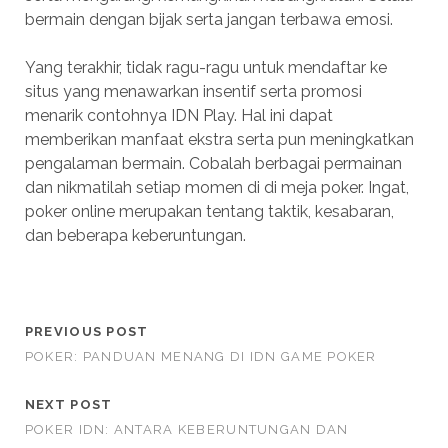
bermain dengan bijak serta jangan terbawa emosi.
Yang terakhir, tidak ragu-ragu untuk mendaftar ke
situs yang menawarkan insentif serta promosi
menarik contohnya IDN Play. Hal ini dapat
memberikan manfaat ekstra serta pun meningkatkan
pengalaman bermain. Cobalah berbagai permainan
dan nikmatilah setiap momen di di meja poker. Ingat,
poker online merupakan tentang taktik, kesabaran,
dan beberapa keberuntungan.
PREVIOUS POST
POKER: PANDUAN MENANG DI IDN GAME POKER
NEXT POST
POKER IDN: ANTARA KEBERUNTUNGAN DAN