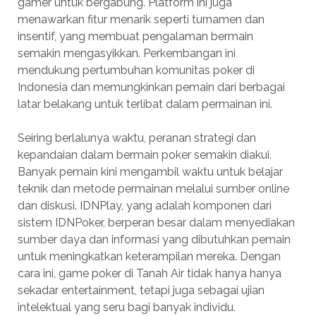
gamer untuk bergabung. Platform ini juga
menawarkan fitur menarik seperti turnamen dan
insentif, yang membuat pengalaman bermain
semakin mengasyikkan. Perkembangan ini
mendukung pertumbuhan komunitas poker di
Indonesia dan memungkinkan pemain dari berbagai
latar belakang untuk terlibat dalam permainan ini.
Seiring berlalunya waktu, peranan strategi dan
kepandaian dalam bermain poker semakin diakui.
Banyak pemain kini mengambil waktu untuk belajar
teknik dan metode permainan melalui sumber online
dan diskusi. IDNPlay, yang adalah komponen dari
sistem IDNPoker, berperan besar dalam menyediakan
sumber daya dan informasi yang dibutuhkan pemain
untuk meningkatkan keterampilan mereka. Dengan
cara ini, game poker di Tanah Air tidak hanya hanya
sekadar entertainment, tetapi juga sebagai ujian
intelektual yang seru bagi banyak individu.