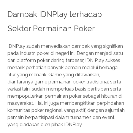
Dampak IDNPlay terhadap
Sektor Permainan Poker
IDNPlay sudah menyediakan dampak yang signifikan
pada industri poker di negeri ini. Dengan menjadi satu
dari platform poker daring terbesar, IDN Play sukses
menarik perhatian banyak pemain melalui berbagai
fitur yang menarik. Game yang ditawarkan,
diantaranya game permainan poker tradisional serta
variasi lain, sudah memperluas basis partisipan serta
mempopulerkan permainan poker sebagai hiburan di
masyarakat. Hal ini juga membangkitkan perpindahan
komunitas poker regional yang aktif, dengan sejumlah
pemain berpartisipasi dalam turnamen dan event
yang diadakan oleh pihak IDNPlay.