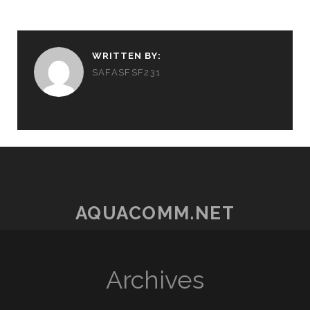
WRITTEN BY:
SAFASFSF231
AQUACOMM.NET
Archives