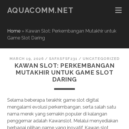
AQUACOMM.NET
Home
»
Kawan Slot: Perkembangan Mutakhir untuk
Game Slot Daring
MARCH 19, 2026
/
SAFASFSF231
/
UNCATEGORIZED
KAWAN SLOT: PERKEMBANGAN
MUTAKHIR UNTUK GAME SLOT
DARING
Selama beberapa terakhir, game slot digital
mengalami evolusi perkembangan, serta salah satu
nama merek yang semakin populer di kalangan
penggemar adalah Kawanslot. Melalui menyediakan
berbagai pilihan game yang inovatif, Kawan slot