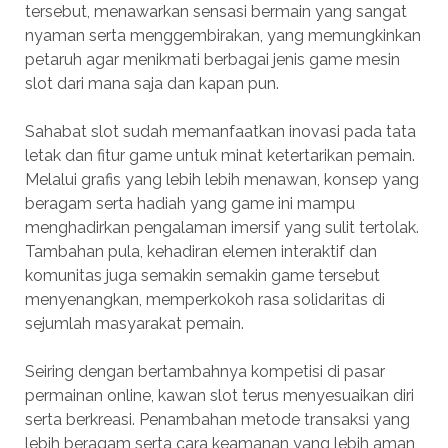
tersebut, menawarkan sensasi bermain yang sangat
nyaman serta menggembirakan, yang memungkinkan
petaruh agar menikmati berbagai jenis game mesin
slot dari mana saja dan kapan pun.
Sahabat slot sudah memanfaatkan inovasi pada tata
letak dan fitur game untuk minat ketertarikan pemain.
Melalui grafis yang lebih lebih menawan, konsep yang
beragam serta hadiah yang game ini mampu
menghadirkan pengalaman imersif yang sulit tertolak.
Tambahan pula, kehadiran elemen interaktif dan
komunitas juga semakin semakin game tersebut
menyenangkan, memperkokoh rasa solidaritas di
sejumlah masyarakat pemain.
Seiring dengan bertambahnya kompetisi di pasar
permainan online, kawan slot terus menyesuaikan diri
serta berkreasi. Penambahan metode transaksi yang
lebih beragam serta cara keamanan yang lebih aman