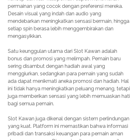
permainan yang cocok dengan preferensi mereka.
Desain visual yang indah dan audio yang
mendebarkan meningkatkan sensasi bermain, hingga
setiap spin berasa lebih menggembirakan dan
mengasyikkan.
Satu keunggulan utama dari Slot Kawan adalah
bonus dan promosi yang melimpah. Pemain baru
sering disambut dengan hadiah awal yang
menggiurkan, sedangkan para pemain yang sudah
ada dapat menikmati aneka promosi dan hadiah. Hal
ini tidak hanya meningkatkan peluang menang, tetapi
juga memberikan sensasi yang lebih memuaskan hati
bagi semua pemain.
Slot Kawan juga dikenal dengan sistem perlindungan
yang kuat. Platform ini memastikan bahwa informasi
pribadi dan transaksi keuangan para pemain aman