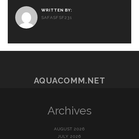
WRITTEN BY:
SAFASFSF231
AQUACOMM.NET
Archives
AUGUST 2026
JULY 2026