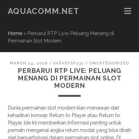
AQUACOMM.NET
Home
»
Perbarui RTP Live: Peluang Menang di
Permainan Slot Modern
MARCH 24, 2026
/
SAFASFSF231
/
UNCATEGORIZED
PERBARUI RTP LIVE: PELUANG
MENANG DI PERMAINAN SLOT
MODERN
Dunia permainan slot modern kian menawan dari
kehadiran konsep Return to Player atau Return to
Player. Ide ini memberikan informasi penting untuk
pemain mengenai angka return modal yang bisa diraih
dari berpartisipasi dalam permainan slot online. Di