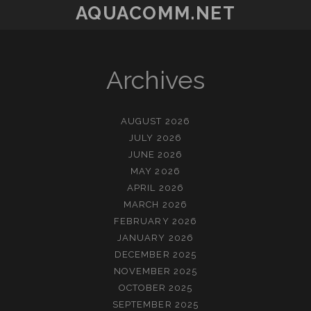
AQUACOMM.NET
Archives
AUGUST 2026
JULY 2026
JUNE 2026
MAY 2026
APRIL 2026
MARCH 2026
FEBRUARY 2026
JANUARY 2026
DECEMBER 2025
NOVEMBER 2025
OCTOBER 2025
SEPTEMBER 2025