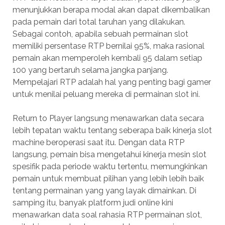
menunjukkan berapa modal akan dapat dikembalikan
pada pemain dari total taruhan yang dilakukan.
Sebagai contoh, apabila sebuah permainan slot
memiliki persentase RTP bernilai 95%, maka rasional
pemain akan memperoleh kembali 95 dalam setiap
100 yang bertaruh selama jangka panjang.
Mempelajari RTP adalah hal yang penting bagi gamer
untuk menilai peluang mereka di permainan slot ini.
Return to Player langsung menawarkan data secara
lebih tepatan waktu tentang seberapa baik kinerja slot
machine beroperasi saat itu. Dengan data RTP
langsung, pemain bisa mengetahui kinerja mesin slot
spesifik pada periode waktu tertentu, memungkinkan
pemain untuk membuat pilihan yang lebih lebih baik
tentang permainan yang yang layak dimainkan. Di
samping itu, banyak platform judi online kini
menawarkan data soal rahasia RTP permainan slot,