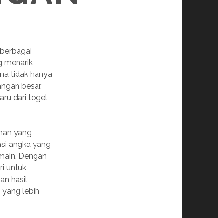
 berbagai
g menarik
ina tidak hanya
angan besar.
ru dari togel
man yang
asi angka yang
emain. Dengan
ri untuk
an hasil
 yang lebih