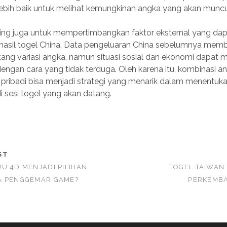
lebih baik untuk melihat kemungkinan angka yang akan muncu
nting juga untuk mempertimbangkan faktor eksternal yang da
asil togel China. Data pengeluaran China sebelumnya memb
ang variasi angka, namun situasi sosial dan ekonomi dapat
dengan cara yang tidak terduga. Oleh karena itu, kombinasi ant
si pribadi bisa menjadi strategi yang menarik dalam menentuk
 sesi togel yang akan datang.
ST
U 4D MENJADI PILIHAN
TOGEL TAIWAN
A PENGGEMAR GAME?
PERKEMBA