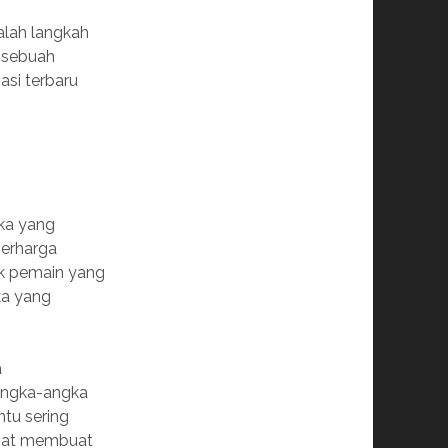
alah langkah
a sebuah
asi terbaru
gka yang
berharga
ak pemain yang
ka yang
a
 angka-angka
tu sering
apat membuat