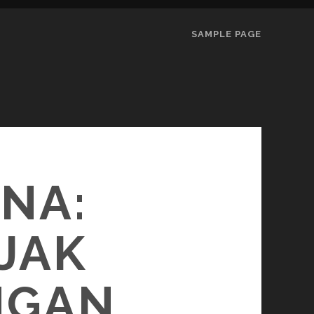
SAMPLE PAGE
INA:
JAK
NGAN