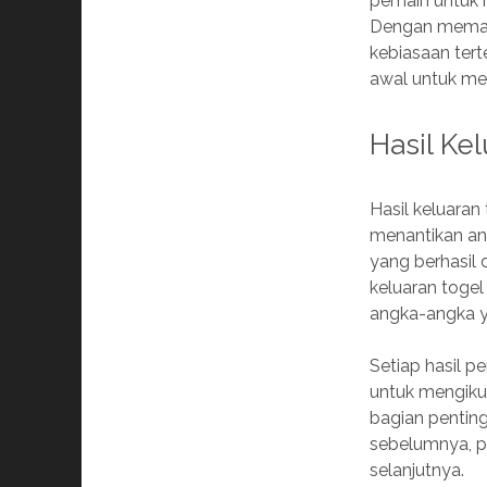
pemain untuk 
Dengan memaham
kebiasaan ter
awal untuk me
Hasil Kel
Hasil keluaran
menantikan an
yang berhasil 
keluaran togel
angka-angka y
Setiap hasil 
untuk mengiku
bagian pentin
sebelumnya, p
selanjutnya.