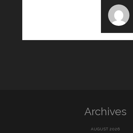
Archives
AUGUST 2026