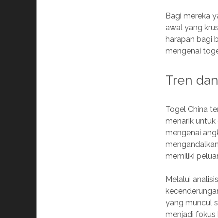
Bagi mereka ya
awal yang krus
harapan bagi b
mengenai togel
Tren da
Togel China t
menarik untuk 
mengenai angk
mengandalkan 
memiliki peluan
Melalui analis
kecenderungan
yang muncul s
menjadi fokus