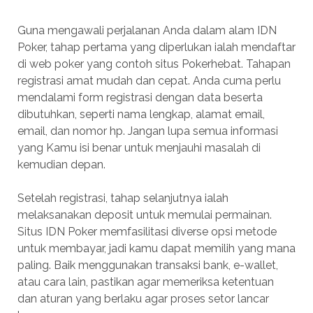
Guna mengawali perjalanan Anda dalam alam IDN
Poker, tahap pertama yang diperlukan ialah mendaftar
di web poker yang contoh situs Pokerhebat. Tahapan
registrasi amat mudah dan cepat. Anda cuma perlu
mendalami form registrasi dengan data beserta
dibutuhkan, seperti nama lengkap, alamat email,
email, dan nomor hp. Jangan lupa semua informasi
yang Kamu isi benar untuk menjauhi masalah di
kemudian depan.
Setelah registrasi, tahap selanjutnya ialah
melaksanakan deposit untuk memulai permainan.
Situs IDN Poker memfasilitasi diverse opsi metode
untuk membayar, jadi kamu dapat memilih yang mana
paling. Baik menggunakan transaksi bank, e-wallet,
atau cara lain, pastikan agar memeriksa ketentuan
dan aturan yang berlaku agar proses setor lancar