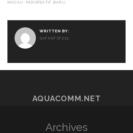
MACAU: PERSPEKTIF BARU
WRITTEN BY:
SAFASFSF231
AQUACOMM.NET
Archives