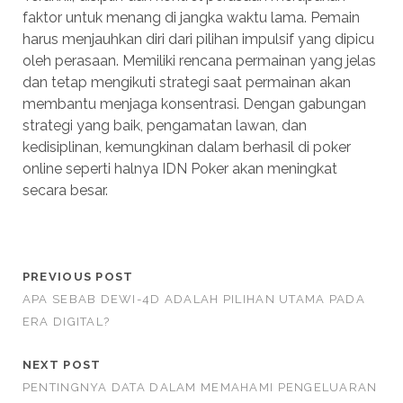
faktor untuk menang di jangka waktu lama. Pemain
harus menjauhkan diri dari pilihan impulsif yang dipicu
oleh perasaan. Memiliki rencana permainan yang jelas
dan tetap mengikuti strategi saat permainan akan
membantu menjaga konsentrasi. Dengan gabungan
strategi yang baik, pengamatan lawan, dan
kedisiplinan, kemungkinan dalam berhasil di poker
online seperti halnya IDN Poker akan meningkat
secara besar.
PREVIOUS POST
APA SEBAB DEWI-4D ADALAH PILIHAN UTAMA PADA
ERA DIGITAL?
NEXT POST
PENTINGNYA DATA DALAM MEMAHAMI PENGELUARAN