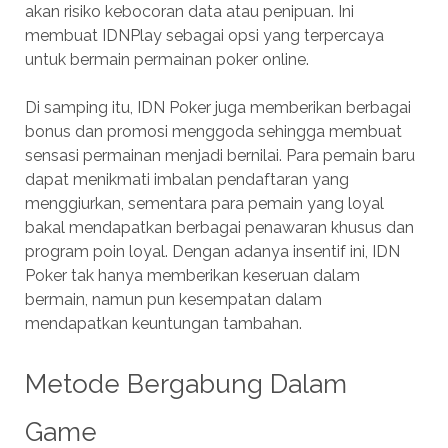
akan risiko kebocoran data atau penipuan. Ini
membuat IDNPlay sebagai opsi yang terpercaya
untuk bermain permainan poker online.
Di samping itu, IDN Poker juga memberikan berbagai
bonus dan promosi menggoda sehingga membuat
sensasi permainan menjadi bernilai. Para pemain baru
dapat menikmati imbalan pendaftaran yang
menggiurkan, sementara para pemain yang loyal
bakal mendapatkan berbagai penawaran khusus dan
program poin loyal. Dengan adanya insentif ini, IDN
Poker tak hanya memberikan keseruan dalam
bermain, namun pun kesempatan dalam
mendapatkan keuntungan tambahan.
Metode Bergabung Dalam
Game