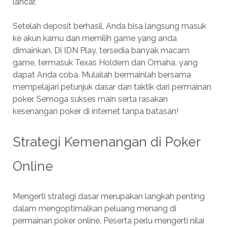
lancar.
Setelah deposit berhasil, Anda bisa langsung masuk
ke akun kamu dan memilih game yang anda
dimainkan. Di IDN Play, tersedia banyak macam
game, termasuk Texas Holdem dan Omaha, yang
dapat Anda coba. Mulailah bermainlah bersama
mempelajari petunjuk dasar dan taktik dari permainan
poker. Semoga sukses main serta rasakan
kesenangan poker di internet tanpa batasan!
Strategi Kemenangan di Poker
Online
Mengerti strategi dasar merupakan langkah penting
dalam mengoptimalkan peluang menang di
permainan poker online. Peserta perlu mengerti nilai