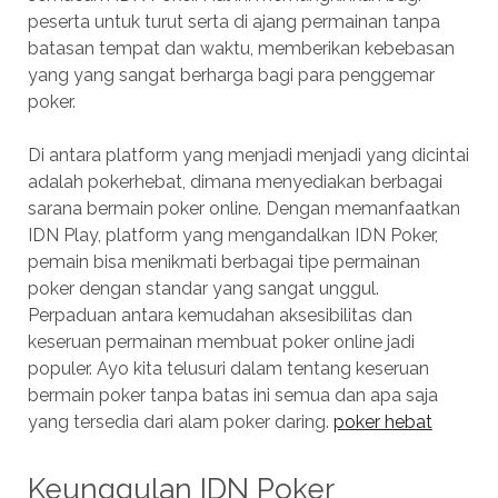
peserta untuk turut serta di ajang permainan tanpa
batasan tempat dan waktu, memberikan kebebasan
yang yang sangat berharga bagi para penggemar
poker.
Di antara platform yang menjadi menjadi yang dicintai
adalah pokerhebat, dimana menyediakan berbagai
sarana bermain poker online. Dengan memanfaatkan
IDN Play, platform yang mengandalkan IDN Poker,
pemain bisa menikmati berbagai tipe permainan
poker dengan standar yang sangat unggul.
Perpaduan antara kemudahan aksesibilitas dan
keseruan permainan membuat poker online jadi
populer. Ayo kita telusuri dalam tentang keseruan
bermain poker tanpa batas ini semua dan apa saja
yang tersedia dari alam poker daring.
poker hebat
Keunggulan IDN Poker