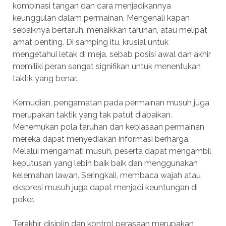
kombinasi tangan dan cara menjadikannya
keunggulan dalam permainan. Mengenali kapan
sebaiknya bertaruh, menaikkan taruhan, atau melipat
amat penting. Di samping itu, krusial untuk
mengetahui letak di meja, sebab posisi awal dan akhir
memiliki peran sangat signifikan untuk menentukan
taktik yang benar.
Kemudian, pengamatan pada permainan musuh juga
merupakan taktik yang tak patut diabaikan.
Menemukan pola taruhan dan kebiasaan permainan
mereka dapat menyediakan informasi berharga.
Melalui mengamati musuh, peserta dapat mengambil
keputusan yang lebih baik baik dan menggunakan
kelemahan lawan. Seringkali, membaca wajah atau
ekspresi musuh juga dapat menjadi keuntungan di
poker.
Terakhir, disiplin dan kontrol perasaan merupakan