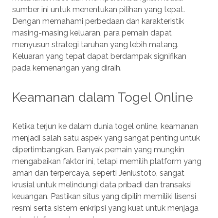
sumber ini untuk menentukan pilihan yang tepat.
Dengan memahami perbedaan dan karakteristik
masing-masing keluaran, para pemain dapat
menyusun strategi taruhan yang lebih matang.
Keluaran yang tepat dapat berdampak signifikan
pada kemenangan yang diraih.
Keamanan dalam Togel Online
Ketika terjun ke dalam dunia togel online, keamanan
menjadi salah satu aspek yang sangat penting untuk
dipertimbangkan. Banyak pemain yang mungkin
mengabaikan faktor ini, tetapi memilih platform yang
aman dan terpercaya, seperti Jeniustoto, sangat
krusial untuk melindungi data pribadi dan transaksi
keuangan. Pastikan situs yang dipilih memiliki lisensi
resmi serta sistem enkripsi yang kuat untuk menjaga