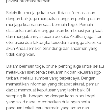
privasi informasi pemain.
Selain itu, menjaga kata sandi dan informasi akun
dengan baik juga merupakan langkah penting dalam
menjaga keamanan saat bermain togel. Pemain
disarankan untuk menggunakan kombinasi yang kuat
dan mengubahnya secara berkala. Aktifkan juga fitur
otentikasi dua faktor jika tersedia, sehingga akses ke
akun Anda semakin terlindungi dari ancaman yang
tidak diinginkan.
Dalam bermain togel online, penting juga untuk selalu
melakukan riset terkait keluaran hk dan keluaran sgp
terbaru melalui sumber yang terpercaya. Dengan
memastikan informasi yang didapat akurat, pemain
dapat membuat keputusan yang lebih baik. Di
samping itu, bergabung dengan komunitas togel
yang solid dapat memberikan dukungan serta
panduan terkait cara bermain yang aman dan