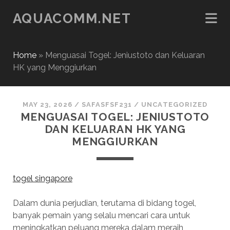
AQUACOMM.NET
Home
»
Menguasai Togel: Jeniustoto dan Keluaran
HK yang Menggiurkan
MAY 23, 2026
/
SAFASFSF231
/
UNCATEGORIZED
MENGUASAI TOGEL: JENIUSTOTO
DAN KELUARAN HK YANG
MENGGIURKAN
togel singapore
Dalam dunia perjudian, terutama di bidang togel,
banyak pemain yang selalu mencari cara untuk
meningkatkan peluang mereka dalam meraih