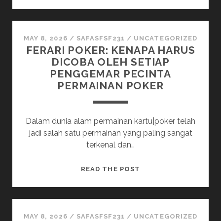
USUL
DAN
PERKEMBANGAN
KUDA
MAY 8, 2026
/
SAFASFSF231
/
UNCATEGORIZED
FERARI POKER: KENAPA HARUS
POKER
DICOBA OLEH SETIAP
DI
PENGGEMAR PECINTA
INDONESIA
PERMAINAN POKER
Dalam dunia alam permainan kartu|poker telah
jadi salah satu permainan yang paling sangat
terkenal dan…
FERARI
READ THE POST
POKER:
KENAPA
HARUS
DICOBA
MAY 8, 2026
/
SAFASFSF231
/
UNCATEGORIZED