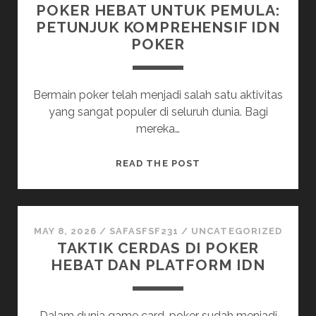
POKER HEBAT UNTUK PEMULA:
OLEH
PETUNJUK KOMPREHENSIF IDN
SETIAP
POKER
PENGGEMAR
PECINTA
PERMAINAN
Bermain poker telah menjadi salah satu aktivitas
POKER
yang sangat populer di seluruh dunia. Bagi
mereka…
POKER
READ THE POST
HEBAT
UNTUK
PEMULA:
PETUNJUK
MAY 8, 2026
/
SAFASFSF231
/
UNCATEGORIZED
TAKTIK CERDAS DI POKER
KOMPREHENSIF
HEBAT DAN PLATFORM IDN
IDN
POKER
Dalam dunia game card, poker sudah menjadi