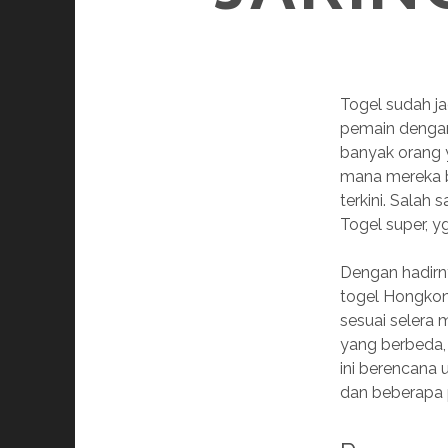
Togel sudah ja
pemain dengan
banyak orang y
mana mereka b
terkini. Salah 
Togel super, y
Dengan hadirny
togel Hongkong
sesuai selera 
yang berbeda, 
ini berencana 
dan beberapa pa