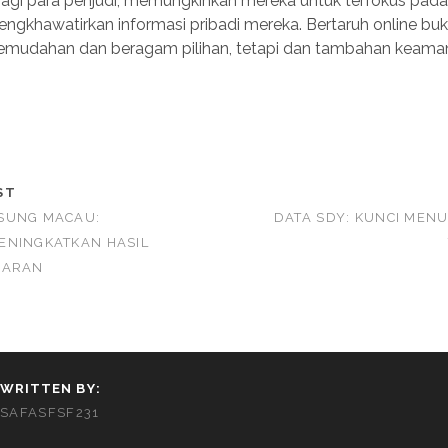
gi para penjudi, memungkinkan mereka untuk terfokus pad
ngkhawatirkan informasi pribadi mereka. Bertaruh online bu
mudahan dan beragam pilihan, tetapi dan tambahan keama
ST
SUNG MACAU:
DATA SDY: KUNCI MEN
ENINGKATKAN HASIL
UARAN
WRITTEN BY:
SAFASFSF231