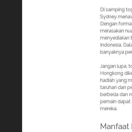
Di samping tog
Sydney menawa
Dengan format
merasakan nua
menyediakan t
Indonesia. Dal
banyaknya peng
Jangan lupa, 
Hongkong dike
hadiah yang m
taruhan dan p
berbeda dan m
pemain dapat 
mereka.
Manfaat 