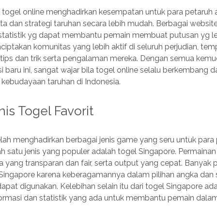
i, togel online menghadirkan kesempatan untuk para petaruh 
a dan strategi taruhan secara lebih mudah. Berbagai websi
 statistik yg dapat membantu pemain membuat putusan yg le
nciptakan komunitas yang lebih aktif di seluruh perjudian, tem
 tips dan trik serta pengalaman mereka. Dengan semua kem
i baru ini, sangat wajar bila togel online selalu berkembang d
 kebudayaan taruhan di Indonesia.
nis Togel Favorit
elah menghadirkan berbagai jenis game yang seru untuk para
ah satu jenis yang populer adalah togel Singapore. Permainan 
 yang transparan dan fair, serta output yang cepat. Banyak
 Singapore karena keberagamannya dalam pilihan angka dan s
apat digunakan. Kelebihan selain itu dari togel Singapore ad
ormasi dan statistik yang ada untuk membantu pemain dal