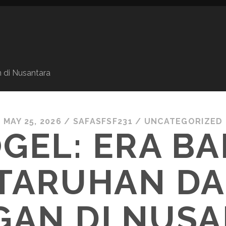
n di Nusantara
MAY 25, 2026
/
SAFASFSF231
/
UNCATEGORIZED
GEL: ERA B
TARUHAN D
GAN DI NUS