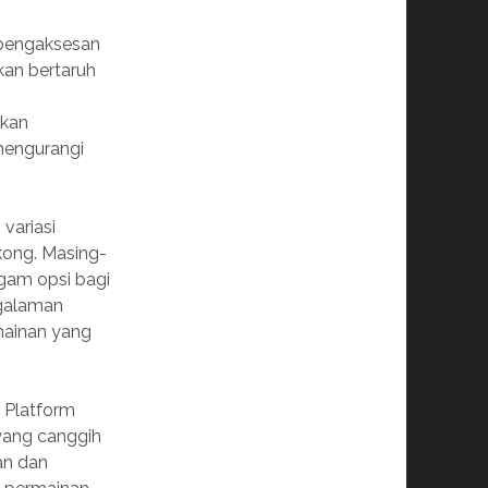
 pengaksesan
kan bertaruh
ikan
mengurangi
variasi
kong. Masing-
agam opsi bagi
ngalaman
mainan yang
. Platform
yang canggih
an dan