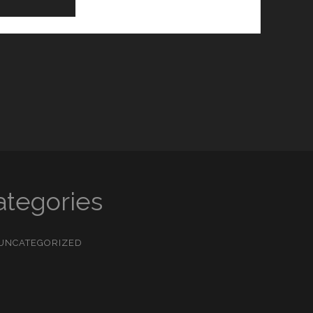
ategories
UNCATEGORIZED