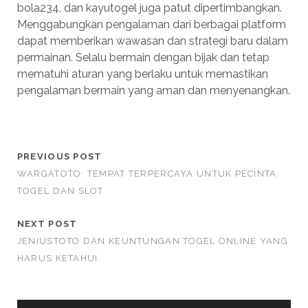
bola234, dan kayutogel juga patut dipertimbangkan.
Menggabungkan pengalaman dari berbagai platform
dapat memberikan wawasan dan strategi baru dalam
permainan. Selalu bermain dengan bijak dan tetap
mematuhi aturan yang berlaku untuk memastikan
pengalaman bermain yang aman dan menyenangkan.
PREVIOUS POST
WARGATOTO: TEMPAT TERPERCAYA UNTUK PECINTA
TOGEL DAN SLOT
NEXT POST
JENIUSTOTO DAN KEUNTUNGAN TOGEL ONLINE YANG
HARUS KETAHUI.