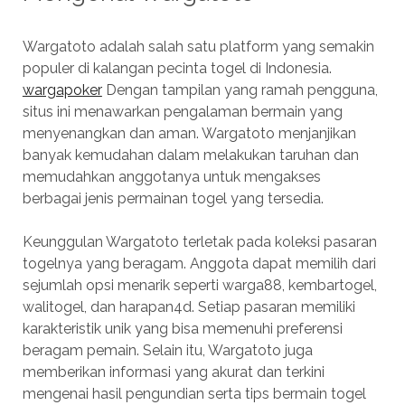
Wargatoto adalah salah satu platform yang semakin
populer di kalangan pecinta togel di Indonesia.
wargapoker
Dengan tampilan yang ramah pengguna,
situs ini menawarkan pengalaman bermain yang
menyenangkan dan aman. Wargatoto menjanjikan
banyak kemudahan dalam melakukan taruhan dan
memudahkan anggotanya untuk mengakses
berbagai jenis permainan togel yang tersedia.
Keunggulan Wargatoto terletak pada koleksi pasaran
togelnya yang beragam. Anggota dapat memilih dari
sejumlah opsi menarik seperti warga88, kembartogel,
walitogel, dan harapan4d. Setiap pasaran memiliki
karakteristik unik yang bisa memenuhi preferensi
beragam pemain. Selain itu, Wargatoto juga
memberikan informasi yang akurat dan terkini
mengenai hasil pengundian serta tips bermain togel