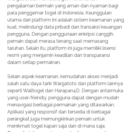
pengalaman bermain yang aman dan nyaman bagi
para penggemar togel di Indonesia. Keunggulan
utama dari platform ini adalah sistem keamanan yang
kuat, melindungi data pribadi dan transaksi keuangan
pengguna. Dengan penggunaan enkripsi canggih,
pemain dapat merasa tenang saat memasang
taruhan. Selain itu, platform ini juga memiliki lisensi
resmi yang menjamin keadilan dan transparansi
dalam setiap permainan.
Selain aspek keamanan, kemudahan akses menjadi
salah satu daya tarik Wargatoto dan platform lainnya
seperti Walitogel dan Harapan4D. Dengan antarmuka
yang user-friendly, pengguna dapat dengan mudah
menavigasi berbagai permainan yang ditawarkan.
Aplikasi yang responsif dan tersedia di berbagai
perangkat juga memungkinkan pemain untuk
menikmati togel kapan saja dan di mana saja.