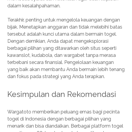
dalam kesalahpahaman.
Terakhir, penting untuk mengelola keuangan dengan
bijak. Menetapkan anggaran dan tidak melebihi batas
tersebut adalah kunci utama dalam bermain togel.
Dengan demikian, Anda dapat mengeksplorasi
berbagai pilihan yang ditawarkan oleh situs seperti
kawanslot, kudabola, dan wargabet tanpa merasa
terbebani secara finansial. Pengelolaan keuangan
yang baik akan membantu Anda bermain lebih tenang
dan fokus pada strategi yang Anda terapkan.
Kesimpulan dan Rekomendasi
Wargatoto memberikan peluang emas bagi pecinta
togel di Indonesia dengan berbagai pilihan yang
menarik dan bisa diandalkan. Berbagai platform togel