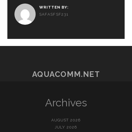
WRITTEN BY:
SAFASFSF231
AQUACOMM.NET
Archives
AUGUST 2026
JULY 2026