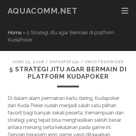
AQUACOMM.NET
Home
»
5 Strategi Jitu agar Bermain di platform
KudaPoker
JUNE 15, 2026
/
SAFASFSF231
/
UNCATEGORIZED
5 STRATEGI JITU AGAR BERMAIN DI
PLATFORM KUDAPOKER
Di dalam alam permainan kartu daring, Kudapoker
dan Kuda Poker sudah menjadi salah satu pilihan
favorit bagi banyak sekali peserta. Kemampuan dan
strategi yang tepat bisa menghasilkan selisih besar
antara menang serta kekalahan pada game ini.
Dengan beragam jenis game yang ditawarkan,