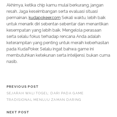
Akhirnya, ketika chip kamu mulai berkurang, jangan
resah. Jaga keseimbangan serta evaluasi situasi
permainan.
kudapokeer.com
Sekali waktu, lebih baik
untuk menarik diri sebentar-sebentar dan menantikan
kesempatan yang lebih baik. Mengelola perasaan
serta selalu fokus terhadap rencana Anda adalah
keterampilan yang penting untuk meraih keberhasilan
pada KudaPoker. Selalu ingat bahwa game ini
membutuhkan ketekunan serta intelijensi, bukan cuma
nasib.
PREVIOUS POST
SEJARAH WALI TOGEL: DARI PADA GAME
TRADISIONAL MENUJU ZAMAN DARING
NEXT POST