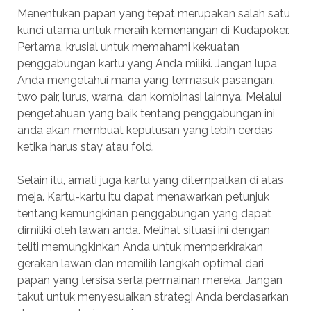
Menentukan papan yang tepat merupakan salah satu
kunci utama untuk meraih kemenangan di Kudapoker.
Pertama, krusial untuk memahami kekuatan
penggabungan kartu yang Anda miliki. Jangan lupa
Anda mengetahui mana yang termasuk pasangan,
two pair, lurus, warna, dan kombinasi lainnya. Melalui
pengetahuan yang baik tentang penggabungan ini,
anda akan membuat keputusan yang lebih cerdas
ketika harus stay atau fold.
Selain itu, amati juga kartu yang ditempatkan di atas
meja. Kartu-kartu itu dapat menawarkan petunjuk
tentang kemungkinan penggabungan yang dapat
dimiliki oleh lawan anda. Melihat situasi ini dengan
teliti memungkinkan Anda untuk memperkirakan
gerakan lawan dan memilih langkah optimal dari
papan yang tersisa serta permainan mereka. Jangan
takut untuk menyesuaikan strategi Anda berdasarkan