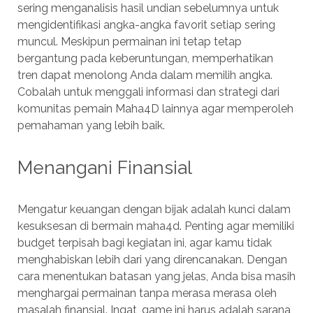
sering menganalisis hasil undian sebelumnya untuk
mengidentifikasi angka-angka favorit setiap sering
muncul. Meskipun permainan ini tetap tetap
bergantung pada keberuntungan, memperhatikan
tren dapat menolong Anda dalam memilih angka.
Cobalah untuk menggali informasi dan strategi dari
komunitas pemain Maha4D lainnya agar memperoleh
pemahaman yang lebih baik.
Menangani Finansial
Mengatur keuangan dengan bijak adalah kunci dalam
kesuksesan di bermain maha4d. Penting agar memiliki
budget terpisah bagi kegiatan ini, agar kamu tidak
menghabiskan lebih dari yang direncanakan. Dengan
cara menentukan batasan yang jelas, Anda bisa masih
menghargai permainan tanpa merasa merasa oleh
masalah finansial. Ingat, game ini harus adalah sarana