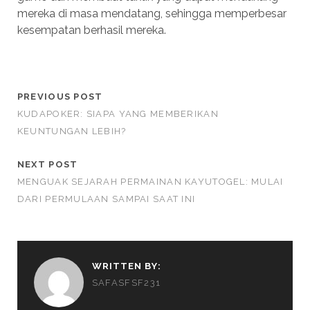
mereka di masa mendatang, sehingga memperbesar
kesempatan berhasil mereka.
PREVIOUS POST
KUDAPOKER: SIAPA YANG MEMBERIKAN
KEUNTUNGAN LEBIH?
NEXT POST
MENGUAK SEJARAH PERMAINAN KAYUTOGEL: MULAI
DARI PERMULAAN SAMPAI SAAT INI
WRITTEN BY:
SAFASFSF231