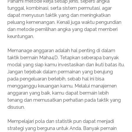
Pahami metode kerja setiap jenis, seperti angka
tunggal, kombinasi, serta sistem permutasi, agar
dapat menyusun taktik yang dan meningkatkan
peluang kemenangan. Kenali juga waktu pengundian
dan metode pemilihan angka yang dapat memberi
keuntungan.
Memanage anggaran adalah hal penting di dalam
taktik bermain Maha4D. Tetapkan seberapa banyak
modal yang siap kamu investasikan dan ikuti batas itu.
Jangan terjebak dalam permainan yang berujung
pada pengeluaran berlebih, sebab hal ini bisa
mengganggu keuangan kamu. Melalui manajemen
anggaran yang baik, kamu dapat bermain lebih
tenang dan memusatkan perhatian pada taktik yang
disusun.
Mempelajari pola dan statistik pun dapat menjadi
strategi yang berguna untuk Anda. Banyak pemain