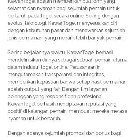
KawanTogel adalah memberikan platform yang
selamat dan nyaman bagi sejumlah pemain untuk
bertaruh pada togel secara online. Seiring dengan
evolusi teknologi, KawanTogel menyesuaikan diri
dengan kebutuhan pasar dan menawarkan sejumlah
jenis permainan, yang menarik lebih banyak pemain.
Seiring berjalannya waktu, KawanTogel berhasil
mendefinisikan dirinya sebagai sebuah pemain utama
dalam industri togel online. Perusahaan ini
mengutamakan transparansi dan integritas,
memberikan kepastian bahwa setiap hasil permainan
adalah output yang fair. Dengan tim layanan
pelanggan yang responsif dan profesional,
KawanTogel berhasil menciptakan reputasi yang
positif di kalangan pemain, membuat mereka merasa
nyaman untuk bertaruh.
Dengan adanya sejumlah promosi dan bonus bagi