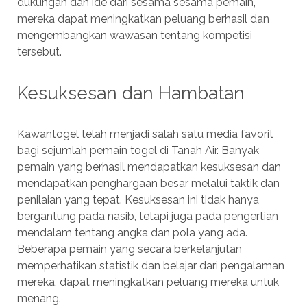
dukungan dan ide dari sesama sesama pemain,
mereka dapat meningkatkan peluang berhasil dan
mengembangkan wawasan tentang kompetisi
tersebut.
Kesuksesan dan Hambatan
Kawantogel telah menjadi salah satu media favorit
bagi sejumlah pemain togel di Tanah Air. Banyak
pemain yang berhasil mendapatkan kesuksesan dan
mendapatkan penghargaan besar melalui taktik dan
penilaian yang tepat. Kesuksesan ini tidak hanya
bergantung pada nasib, tetapi juga pada pengertian
mendalam tentang angka dan pola yang ada.
Beberapa pemain yang secara berkelanjutan
memperhatikan statistik dan belajar dari pengalaman
mereka, dapat meningkatkan peluang mereka untuk
menang.