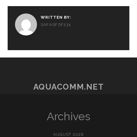
WRITTEN BY:
SAFASFSF231
AQUACOMM.NET
Archives
AUGUST 2026