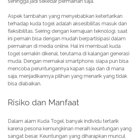
sehingga jadi sekedar permainan saja.
Aspek tambahan yang menyebabkan ketertarikan
terhadap kuda togel adalah aksesibilitas masuk dan
fleksibilitas. Seiring dengan kemajuan teknologi, saat
ini pemain bisa dengan mudah berpartisipasi dalam
permainan di media online. Hal ini membuat kuda
togel semakin dikenal, terutama di kalangan generasi
muda. Dengan memakai smartphone, siapa pun bisa
mencoba peruntungannya kapan saja dan di mana
saja, menjadikannya pilihan yang menarik yang tidak
bisa diabaikan.
Risiko dan Manfaat
Dalam alam Kuda Togel, banyak individu tertarik
karena pesona kemungkinan meraih keuntungan yang
sangat besar. Keuntungan yang diharapkan muncul