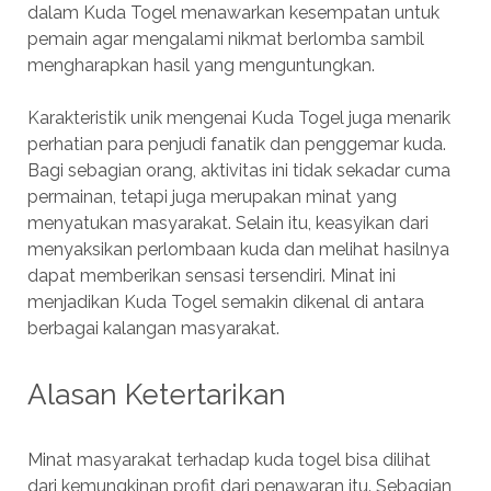
dalam Kuda Togel menawarkan kesempatan untuk
pemain agar mengalami nikmat berlomba sambil
mengharapkan hasil yang menguntungkan.
Karakteristik unik mengenai Kuda Togel juga menarik
perhatian para penjudi fanatik dan penggemar kuda.
Bagi sebagian orang, aktivitas ini tidak sekadar cuma
permainan, tetapi juga merupakan minat yang
menyatukan masyarakat. Selain itu, keasyikan dari
menyaksikan perlombaan kuda dan melihat hasilnya
dapat memberikan sensasi tersendiri. Minat ini
menjadikan Kuda Togel semakin dikenal di antara
berbagai kalangan masyarakat.
Alasan Ketertarikan
Minat masyarakat terhadap kuda togel bisa dilihat
dari kemungkinan profit dari penawaran itu. Sebagian