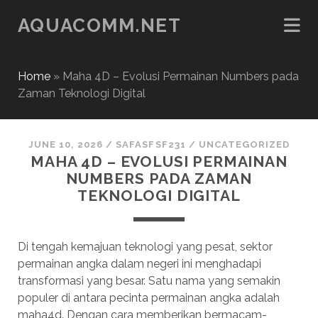
AQUACOMM.NET
Home
»
Maha 4D – Evolusi Permainan Numbers pada
Zaman Teknologi Digital
JUNE 10, 2026
/
SAFASFSF231
/
UNCATEGORIZED
MAHA 4D – EVOLUSI PERMAINAN
NUMBERS PADA ZAMAN
TEKNOLOGI DIGITAL
Di tengah kemajuan teknologi yang pesat, sektor
permainan angka dalam negeri ini menghadapi
transformasi yang besar. Satu nama yang semakin
populer di antara pecinta permainan angka adalah
maha4d. Dengan cara memberikan bermacam-