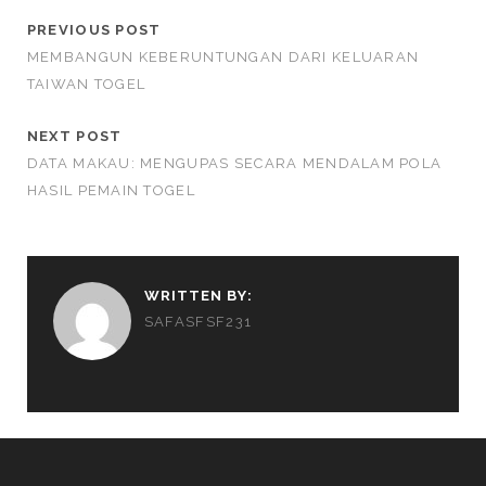
PREVIOUS POST
MEMBANGUN KEBERUNTUNGAN DARI KELUARAN
TAIWAN TOGEL
NEXT POST
DATA MAKAU: MENGUPAS SECARA MENDALAM POLA
HASIL PEMAIN TOGEL
WRITTEN BY:
SAFASFSF231