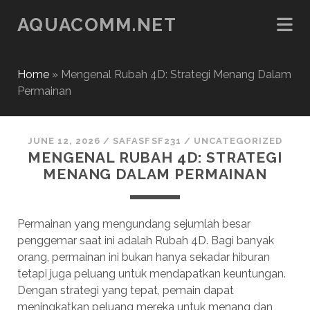
AQUACOMM.NET
Home
»
Mengenal Rubah 4D: Strategi Menang Dalam
Permainan
JUNE 12, 2026
/
SAFASFSF231
/
UNCATEGORIZED
MENGENAL RUBAH 4D: STRATEGI
MENANG DALAM PERMAINAN
Permainan yang mengundang sejumlah besar
penggemar saat ini adalah Rubah 4D. Bagi banyak
orang, permainan ini bukan hanya sekadar hiburan
tetapi juga peluang untuk mendapatkan keuntungan.
Dengan strategi yang tepat, pemain dapat
meningkatkan peluang mereka untuk menang dan