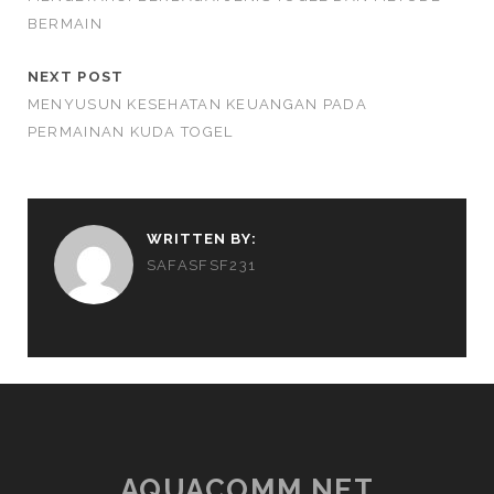
BERMAIN
NEXT POST
MENYUSUN KESEHATAN KEUANGAN PADA
PERMAINAN KUDA TOGEL
WRITTEN BY:
SAFASFSF231
AQUACOMM.NET