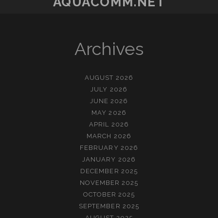
AQUACOMM.NET
Archives
AUGUST 2026
JULY 2026
JUNE 2026
MAY 2026
APRIL 2026
MARCH 2026
FEBRUARY 2026
JANUARY 2026
DECEMBER 2025
NOVEMBER 2025
OCTOBER 2025
SEPTEMBER 2025
AUGUST 2025