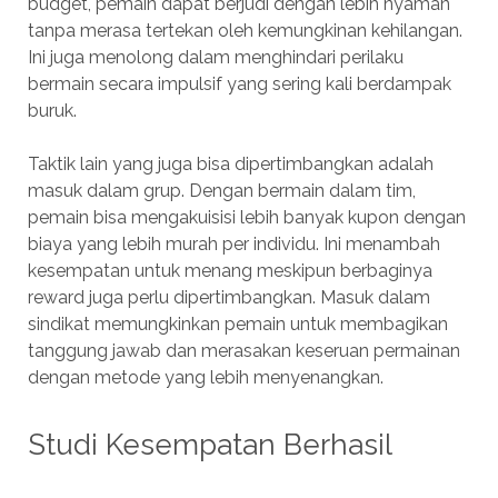
budget, pemain dapat berjudi dengan lebih nyaman
tanpa merasa tertekan oleh kemungkinan kehilangan.
Ini juga menolong dalam menghindari perilaku
bermain secara impulsif yang sering kali berdampak
buruk.
Taktik lain yang juga bisa dipertimbangkan adalah
masuk dalam grup. Dengan bermain dalam tim,
pemain bisa mengakuisisi lebih banyak kupon dengan
biaya yang lebih murah per individu. Ini menambah
kesempatan untuk menang meskipun berbaginya
reward juga perlu dipertimbangkan. Masuk dalam
sindikat memungkinkan pemain untuk membagikan
tanggung jawab dan merasakan keseruan permainan
dengan metode yang lebih menyenangkan.
Studi Kesempatan Berhasil