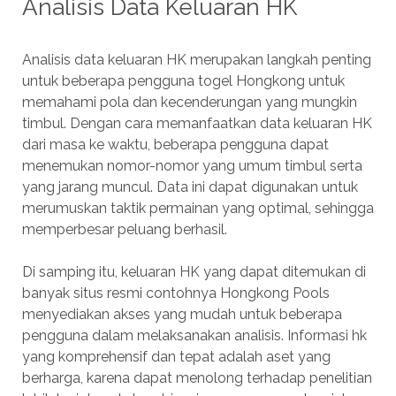
Analisis Data Keluaran HK
Analisis data keluaran HK merupakan langkah penting
untuk beberapa pengguna togel Hongkong untuk
memahami pola dan kecenderungan yang mungkin
timbul. Dengan cara memanfaatkan data keluaran HK
dari masa ke waktu, beberapa pengguna dapat
menemukan nomor-nomor yang umum timbul serta
yang jarang muncul. Data ini dapat digunakan untuk
merumuskan taktik permainan yang optimal, sehingga
memperbesar peluang berhasil.
Di samping itu, keluaran HK yang dapat ditemukan di
banyak situs resmi contohnya Hongkong Pools
menyediakan akses yang mudah untuk beberapa
pengguna dalam melaksanakan analisis. Informasi hk
yang komprehensif dan tepat adalah aset yang
berharga, karena dapat menolong terhadap penelitian