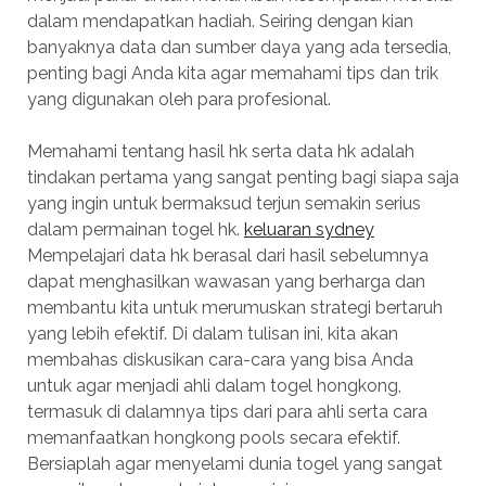
dalam mendapatkan hadiah. Seiring dengan kian
banyaknya data dan sumber daya yang ada tersedia,
penting bagi Anda kita agar memahami tips dan trik
yang digunakan oleh para profesional.
Memahami tentang hasil hk serta data hk adalah
tindakan pertama yang sangat penting bagi siapa saja
yang ingin untuk bermaksud terjun semakin serius
dalam permainan togel hk.
keluaran sydney
Mempelajari data hk berasal dari hasil sebelumnya
dapat menghasilkan wawasan yang berharga dan
membantu kita untuk merumuskan strategi bertaruh
yang lebih efektif. Di dalam tulisan ini, kita akan
membahas diskusikan cara-cara yang bisa Anda
untuk agar menjadi ahli dalam togel hongkong,
termasuk di dalamnya tips dari para ahli serta cara
memanfaatkan hongkong pools secara efektif.
Bersiaplah agar menyelami dunia togel yang sangat