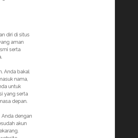
 diri di situs
 yang aman
esmi serta
.
n. Anda bakal
rmasuk nama,
nda untuk
i yang serta
i masa depan.
un Anda dengan
Sesudah akun
ekarang.