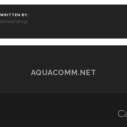
WRITTEN BY:
SAFASFSF231
AQUACOMM.NET
C