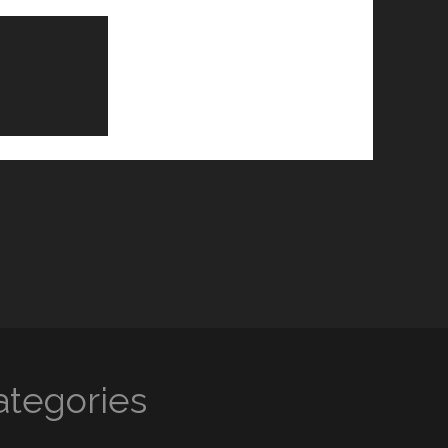
ategories