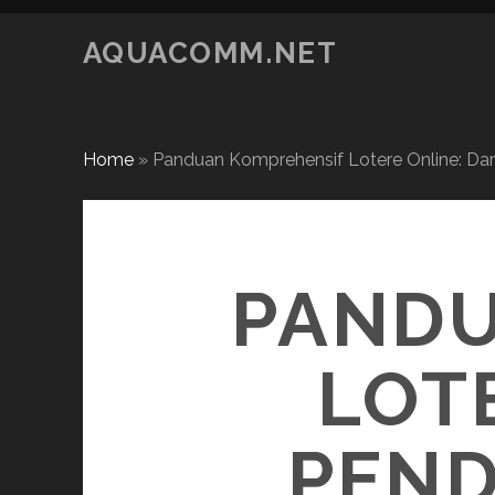
AQUACOMM.NET
Home
»
Panduan Komprehensif Lotere Online: Da
PANDU
LOT
PEND