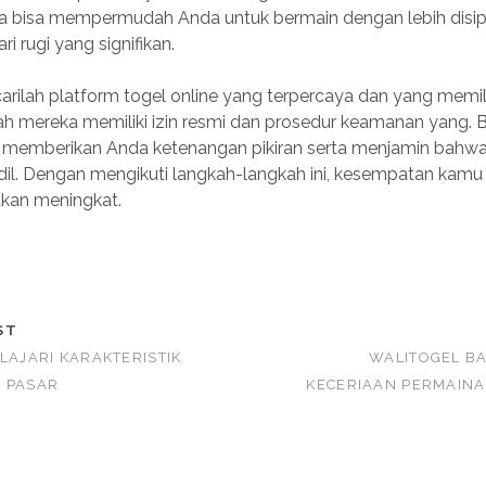
a bisa mempermudah Anda untuk bermain dengan lebih disipl
i rugi yang signifikan.
 carilah platform togel online yang terpercaya dan yang memil
lah mereka memiliki izin resmi dan prosedur keamanan yang.
 memberikan Anda ketenangan pikiran serta menjamin bahw
dil. Dengan mengikuti langkah-langkah ini, kesempatan kamu
kan meningkat.
ST
ELAJARI KARAKTERISTIK
WALITOGEL BA
I PASAR
KECERIAAN PERMAINA