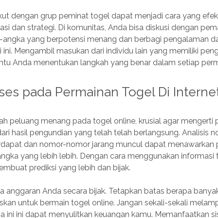
 ikut dengan grup peminat togel dapat menjadi cara yang efek
asi dan strategi. Di komunitas, Anda bisa diskusi dengan pema
-angka yang berpotensi menang dan berbagi pengalaman d
i ini. Mengambil masukan dari individu lain yang memiliki pen
u Anda menentukan langkah yang benar dalam setiap perm
ses pada Permainan Togel Di Interne
 peluang menang pada togel online, krusial agar mengerti 
ri hasil pengundian yang telah telah berlangsung. Analisis
erdapat dan nomor-nomor jarang muncul dapat menawarkan
n angka yang lebih lebih. Dengan cara menggunakan informasi to
buat prediksi yang lebih dan bijak.
lola anggaran Anda secara bijak. Tetapkan batas berapa bany
biskan untuk bermain togel online. Jangan sekali-sekali melam
na ini ini dapat menyulitkan keuangan kamu. Memanfaatkan s