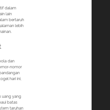
tif dalam
in lain
alam bertaruh
galaman lebih
ainan.
t
pola dan
 nomor-nomor
 pandangan
gel hari ini,
ak uang yang
paui batas
istem taruhan