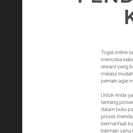
Togel online s
mencoba kebe
reward yang be
melalui mudah
pemain agar m
Untuk Anda yan
tentang prose
dalam buku pa
proses mendaf
bermanfaat ba
bermain yang m