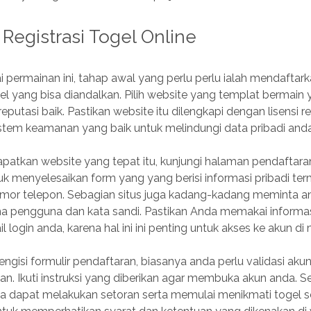
Registrasi Togel Online
 permainan ini, tahap awal yang perlu perlu ialah mendaftarkan
el yang bisa diandalkan. Pilih website yang templat bermain
reputasi baik. Pastikan website itu dilengkapi dengan lisensi r
tem keamanan yang baik untuk melindungi data pribadi anda
patkan website yang tepat itu, kunjungi halaman pendaftara
uk menyelesaikan form yang yang berisi informasi pribadi te
nomor telepon. Sebagian situs juga kadang-kadang meminta a
pengguna dan kata sandi. Pastikan Anda memakai informas
l login anda, karena hal ini ini penting untuk akses ke akun d
engisi formulir pendaftaran, biasanya anda perlu validasi ak
an. Ikuti instruksi yang diberikan agar membuka akun anda. 
da dapat melakukan setoran serta memulai menikmati togel s