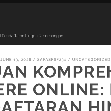
ri Pendaftaran hingga Kemenangan
JUNE 13, 2026
/
SAFASFSF231
/
UNCATEGORIZED
AN KOMPRE
ERE ONLINE: 
AFTARAN H