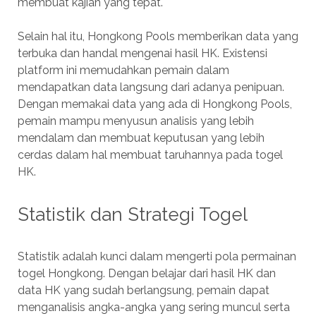
membuat kajian yang tepat.
Selain hal itu, Hongkong Pools memberikan data yang
terbuka dan handal mengenai hasil HK. Existensi
platform ini memudahkan pemain dalam
mendapatkan data langsung dari adanya penipuan.
Dengan memakai data yang ada di Hongkong Pools,
pemain mampu menyusun analisis yang lebih
mendalam dan membuat keputusan yang lebih
cerdas dalam hal membuat taruhannya pada togel
HK.
Statistik dan Strategi Togel
Statistik adalah kunci dalam mengerti pola permainan
togel Hongkong. Dengan belajar dari hasil HK dan
data HK yang sudah berlangsung, pemain dapat
menganalisis angka-angka yang sering muncul serta