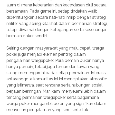
alam di mana keberanian dan kecerdasan diuji secara
bersamaan. Pada game ini, setiap tindakan wajib
diperhitungkan secara hati-hati, mirip dengan strategi
militer yang sering kita lihat dalam permainan strategi,
tetapi diwarnai dengan ketegangan serta kesenangan
bermain poker sendiri.
Seiring dengan masyarakat yang maju cepat, warga
poker juga menjadi elemen penting dalam
pengalaman wargapoker. Para pemain bukan hanya
hanya pemain, tetapi juga teman dan lawan yang
saling memengaruhi pada setiap permainan. Interaksi
antaranggota komunitas ini ini menciptakan atmosfer
yang istimewa, saat rencana serta hubungan sosial
berjalan beriringan. Mari kami menyelami lebih dalam
tentang permainan wargapoker serta bagaimana
warga poker mengambil peran yang signifikan dalam
menyusun pengalaman yang seru serta tak