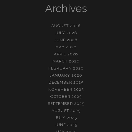
Archives
AUGUST 2026
JULY 2026
JUNE 2026
MAY 2026
APRIL 2026
MARCH 2026
FEBRUARY 2026
JANUARY 2026
DECEMBER 2025
NOVEMBER 2025
OCTOBER 2025
SEPTEMBER 2025
AUGUST 2025
JULY 2025
JUNE 2025
MAY 2025