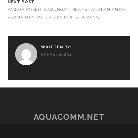
NEXT POST
WARGA POKER: GABUNGAN MENYENANGKAN ANTAR
PERMAINAN POKER DAN DUNIA PERANG
WRITTEN BY:
SAFASFSF231
AQUACOMM.NET