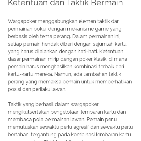
Ketentuan dan Taktik Bermain
Wargapoker menggabungkan elemen taktik dari
permainan poker dengan mekanisme game yang
berbasis oleh tema perang. Dalam permainan ini,
setiap pemain hendak diberi dengan sejumlah kartu
yang harus dijalankan dengan hati-hati. Ketentuan
dasar permainan mirip dengan poker klasik, di mana
pemain harus menghasilkan kombinasi terbaik dari
kartu-kartu mereka. Namun, ada tambahan taktik
perang yang memaksa pemain untuk memperhatikan
posisi dan perilaku lawan.
Taktik yang berhasil dalam wargapoker
mengikutsertakan pengelolaan lembaran kartu dan
membaca pola permainan lawan. Pemain perlu
memutuskan sewaktu perlu agresif dan sewaktu perlu
bertahan, tergantung pada kombinasi lembaran kartu