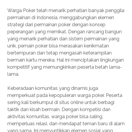
Warga Poker telah menarik perhatian banyak penggila
permainan di Indonesia, menggabungkan elemen
strategi dari permainan poker dengan konsep
peperangan yang memikat. Dengan rancang bangun
yang menarik perhatian dan sistem permainan yang
unik, pemain poker bisa merasakan kenikmatan
bertempuran dan tetap mengasah keterampilan
bermain kartu mereka. Hal ini menciptakan lingkungan
kompetitif yang memungkinkan peserta betah lama-
lama.
Keberadaan komunitas yang dinamis juga
memperkuat pada kepopuleran warga poker. Peserta
sering kali berkumpul di situs online untuk berbagi
taktik dan kisah bermain. Dengan kompetisi dan
aktivitas komunitas, warga poker bisa saling,
memperluas relasi, dan mendapat teman baru di alam
yang sama. Ini menyuntikkan elemen sosial yang