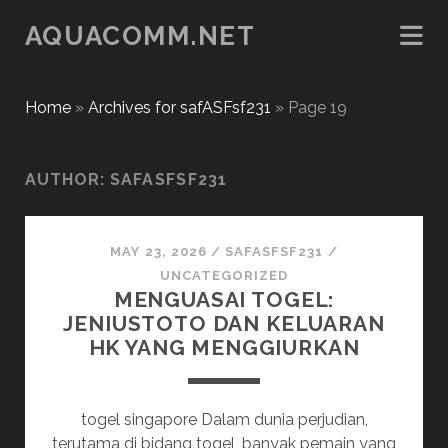
AQUACOMM.NET
Home
»
Archives for safASFsf231
»
Page 19
AUTHOR:
SAFASFSF231
MAY 23, 2026
/
SAFASFSF231
/
UNCATEGORIZED
MENGUASAI TOGEL:
JENIUSTOTO DAN KELUARAN
HK YANG MENGGIURKAN
togel singapore Dalam dunia perjudian,
terutama di bidang togel, banyak pemain yang