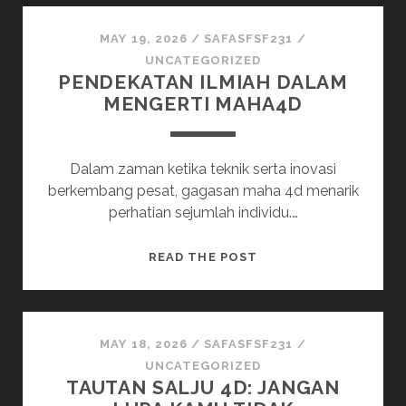
KAYUTOGEL
UNTUK
MAY 19, 2026
/
SAFASFSF231
/
MENINGKATKAN
UNCATEGORIZED
PENDEKATAN ILMIAH DALAM
PELUANG
MENGERTI MAHA4D
MENANG
Dalam zaman ketika teknik serta inovasi
berkembang pesat, gagasan maha 4d menarik
perhatian sejumlah individu.…
PENDEKATAN
READ THE POST
ILMIAH
DALAM
MENGERTI
MAHA4D
MAY 18, 2026
/
SAFASFSF231
/
UNCATEGORIZED
TAUTAN SALJU 4D: JANGAN