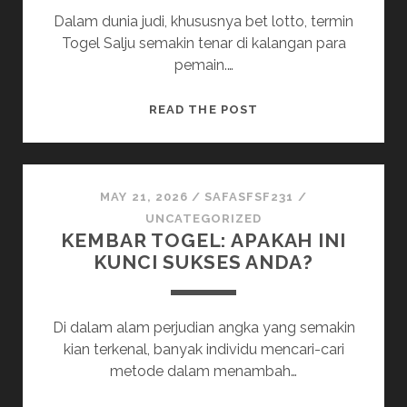
Dalam dunia judi, khususnya bet lotto, termin
Togel Salju semakin tenar di kalangan para
pemain.…
TOGEL
READ THE POST
SALJU:
CARA
MENANG
MACAU
MAY 21, 2026
/
SAFASFSF231
/
LANGSUNG
UNCATEGORIZED
KEMBAR TOGEL: APAKAH INI
HARI
KUNCI SUKSES ANDA?
INI
Di dalam alam perjudian angka yang semakin
kian terkenal, banyak individu mencari-cari
metode dalam menambah…