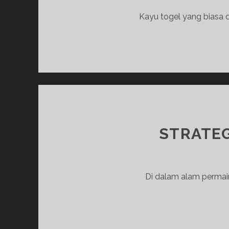
Kayu togel yang biasa 
STRATEG
Di dalam alam permain