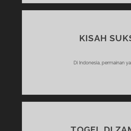
KISAH SUK
Di Indonesia, permainan y
TOGEL DI ZA