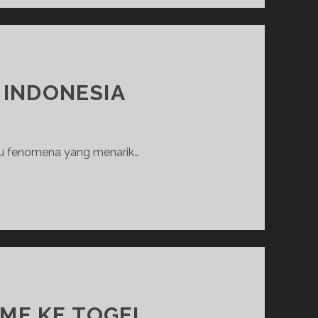
 INDONESIA
atu fenomena yang menarik…
AME KE TOGEL