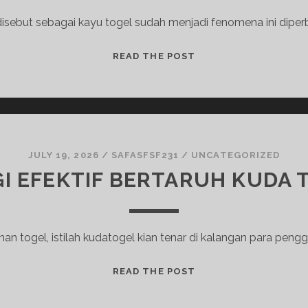
disebut sebagai kayu togel sudah menjadi fenomena ini diper
LIMA
READ THE POST
ALASAN
MENGAPA
KAYU
TOGEL
JADI
TREN
JULY 19, 2026
/
SAFASFSF231
/
UNCATEGORIZED
ANTAR
I EFEKTIF BERTARUH KUDA
LINGKUNGAN
PENGGEMAR
TOGEL
an togel, istilah kudatogel kian tenar di kalangan para pen
STRATEGI
READ THE POST
EFEKTIF
BERTARUH