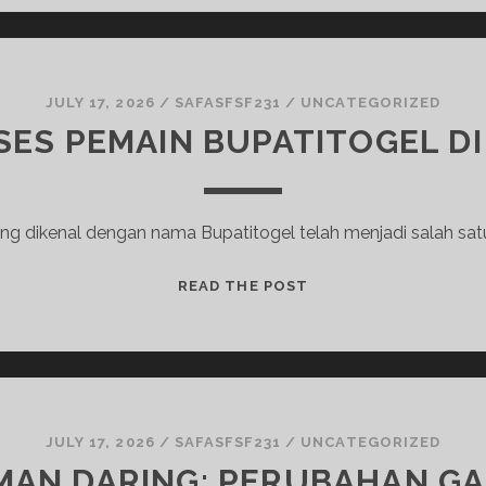
DUNIA
KUDA-
KUDA
SLOT
JULY 17, 2026
/
SAFASFSF231
/
UNCATEGORIZED
SES PEMAIN BUPATITOGEL DI
ang dikenal dengan nama Bupatitogel telah menjadi salah s
KISAH
READ THE POST
SUKSES
PEMAIN
BUPATITOGEL
DI
INDONESIA
JULY 17, 2026
/
SAFASFSF231
/
UNCATEGORIZED
MAN DARING: PERUBAHAN G