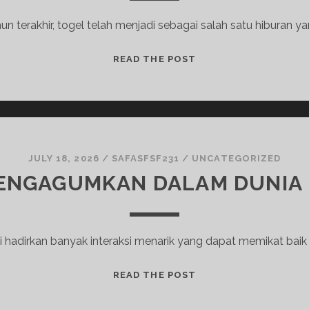
 terakhir, togel telah menjadi sebagai salah satu hiburan y
MENYELIDIKI
READ THE POST
BERBAGAI
TIPE
TOGEL:
DARI
MACAU
MENUJU
JULY 18, 2026
/
SAFASFSF231
/
UNCATEGORIZED
HONGKONG
ENGAGUMKAN DALAM DUNIA 
ni hadirkan banyak interaksi menarik yang dapat memikat baik
PETUALANGAN
READ THE POST
MENGAGUMKAN
DALAM