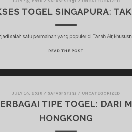
KHAYALAN
JULY 19, 2026
/
SAFASFSF231
/
UNCATEGORIZED
ATAU
SES TOGEL SINGAPURA: TAK
REALITA?
njadi salah satu permainan yang populer di Tanah Air, khusu
RAHASIA
READ THE POST
SUKSES
TOGEL
SINGAPURA:
TAKTIK
DAN
TIPS
JULY 19, 2026
/
SAFASFSF231
/
UNCATEGORIZED
BERBAGAI TIPE TOGEL: DARI
HONGKONG