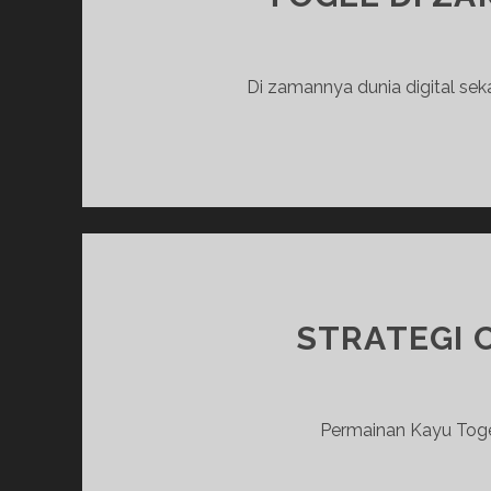
Di zamannya dunia digital sek
STRATEGI 
Permainan Kayu Togel