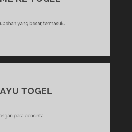
erubahan yang besar, termasuk…
KAYU TOGEL
langan para pencinta…