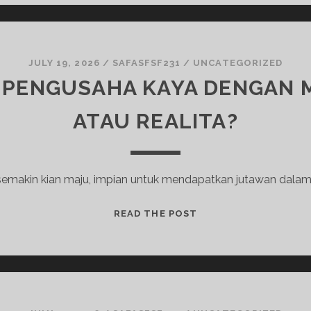
KUDA
TARUHAN
JULY 19, 2026
/
SAFASFSF231
/
UNCATEGORIZED
 PENGUSAHA KAYA DENGAN 
ATAU REALITA?
semakin kian maju, impian untuk mendapatkan jutawan dalam
MENJADI
READ THE POST
SEORANG
PENGUSAHA
KAYA
DENGAN
MAHA4D: