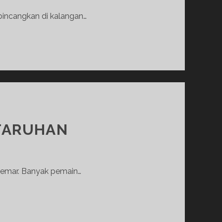
bincangkan di kalangan…
 TARUHAN
ggemar. Banyak pemain…