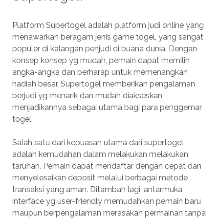
Platform Supertogel adalah platform judi online yang
menawarkan beragam jenis game togel, yang sangat
populer di kalangan penjudi di buana dunia. Dengan
konsep konsep yg mudah, pemain dapat memilih
angka-angka dan berharap untuk memenangkan
hadiah besar. Supertogel memberikan pengalaman
berjudi yg menarik dan mudah diakseskan,
menjadikannya sebagai utama bagi para penggemar
togel.
Salah satu dari kepuasan utama dari supertogel
adalah kemudahan dalam melakukan melakukan
taruhan. Pemain dapat mendaftar dengan cepat dan
menyelesaikan deposit melalui berbagai metode
transaksi yang aman. Ditambah lagi, antarmuka
interface yg user-friendly memudahkan pemain baru
maupun berpengalaman merasakan permainan tanpa