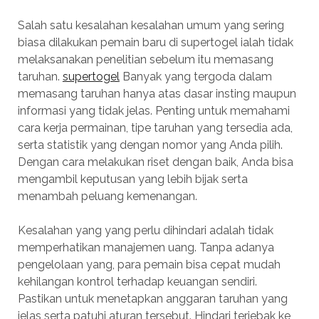
Salah satu kesalahan kesalahan umum yang sering
biasa dilakukan pemain baru di supertogel ialah tidak
melaksanakan penelitian sebelum itu memasang
taruhan.
supertogel
Banyak yang tergoda dalam
memasang taruhan hanya atas dasar insting maupun
informasi yang tidak jelas. Penting untuk memahami
cara kerja permainan, tipe taruhan yang tersedia ada,
serta statistik yang dengan nomor yang Anda pilih.
Dengan cara melakukan riset dengan baik, Anda bisa
mengambil keputusan yang lebih bijak serta
menambah peluang kemenangan.
Kesalahan yang yang perlu dihindari adalah tidak
memperhatikan manajemen uang. Tanpa adanya
pengelolaan yang, para pemain bisa cepat mudah
kehilangan kontrol terhadap keuangan sendiri.
Pastikan untuk menetapkan anggaran taruhan yang
jelas serta patuhi aturan tersebut. Hindari terjebak ke