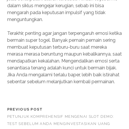
dalam siklus mengejar kerugian, sebab ini bisa
mengarah pada keputusan impulsif yang tidak
menguntungkan.
Terakhir, penting agar jangan terpengaruh emosi ketika
bermain super togel. Banyak pemain pemain sering
membuat keputusan terburu-buru saat mereka
merasa merasa beruntung maupun kebalikannya, saat
mendapatkan kekalahan. Mengendalikan emosi serta
senantiasa tenang adalah kunci untuk bermain bijak.
Jika Anda mengalami terlalu baper, lebih baik istirahat
sebentar sebelum melanjutkan kembali permainan.
PREVIOUS POST
PETUNJUK KOMPREHENSIF MENGENAI SLOT DEMO:
TEST SEBELUM ANDA MENGINVESTASIKAN UANG