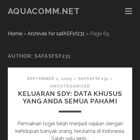
AQUACOMM.NET
Home
»
Archives for safASFsf231
»
Page 69
AUTHOR:
SAFASFSF231
SEPTEMBER 2, 2025
/
SAFASFSF231
/
UNCATEGORIZED
KELUARAN SDY: DATA KHUSUS
YANG ANDA SEMUA PAHAMI
Permainan togel telah menjadi sejalan dengan
kehidupan banyak orang, terutama di Indonesia.
Salah satu jenis…