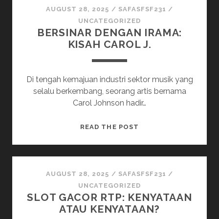
INTERNET:
AUGUST 28, 2025
/
SAFASFSF231
/
JELAJAHI
UNCATEGORIZED
BERSINAR DENGAN IRAMA:
GOOGLE
KISAH CAROL J.
PLAY
VERSI
FREE
Di tengah kemajuan industri sektor musik yang
selalu berkembang, seorang artis bernama
Carol Johnson hadir…
BERSINAR
READ THE POST
DENGAN
IRAMA:
KISAH
CAROL
AUGUST 28, 2025
/
SAFASFSF231
/
J.
UNCATEGORIZED
SLOT GACOR RTP: KENYATAAN
ATAU KENYATAAN?