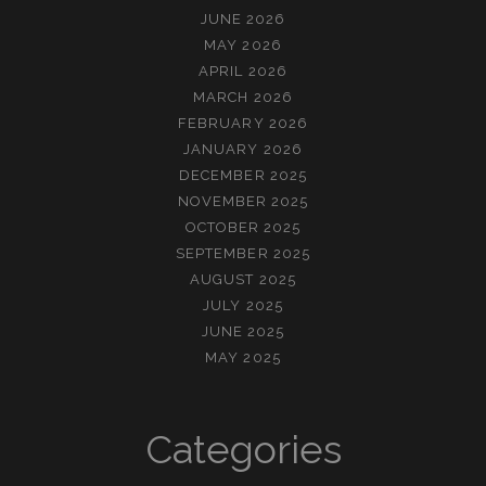
JUNE 2026
MAY 2026
APRIL 2026
MARCH 2026
FEBRUARY 2026
JANUARY 2026
DECEMBER 2025
NOVEMBER 2025
OCTOBER 2025
SEPTEMBER 2025
AUGUST 2025
JULY 2025
JUNE 2025
MAY 2025
Categories