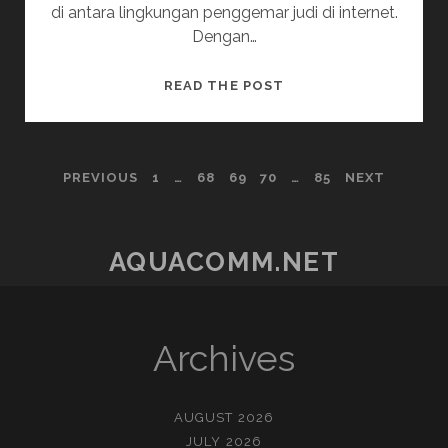
di antara lingkungan penggemar judi di internet.
Dengan…
BERMAIN|SLOT
READ THE POST
GRATIS:
CONTOH
PERMAINAN
POSTS
PREVIOUS
1
…
68
69
70
…
85
NEXT
SLOT
TANPA
PAGINATION
LAG
UNTUK
AQUACOMM.NET
EXPERIENCЕ
PALING
BAIK
Archives
AUGUST 2026
JULY 2026