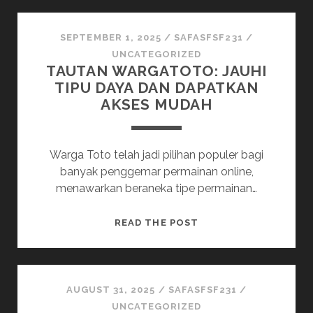
PETUALANGAN
BERTARUH
YANG
SEPTEMBER 1, 2025
/
SAFASFSF231
/
TAK
UNCATEGORIZED
TAUTAN WARGATOTO: JAUHI
DAPAT
TIPU DAYA DAN DAPATKAN
DILUPAKAN
AKSES MUDAH
Warga Toto telah jadi pilihan populer bagi
banyak penggemar permainan online,
menawarkan beraneka tipe permainan…
TAUTAN
READ THE POST
WARGATOTO:
JAUHI
TIPU
DAYA
AUGUST 31, 2025
/
SAFASFSF231
/
DAN
UNCATEGORIZED