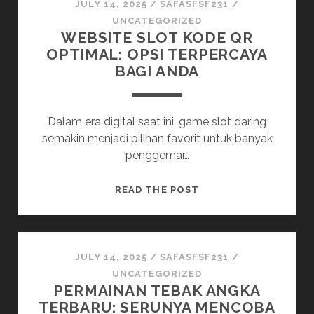
KE
JULY 14, 2025
/
SAFASFSF231
/
KEMENANGAN
UNCATEGORIZED
WEBSITE SLOT KODE QR
OPTIMAL: OPSI TERPERCAYA
BAGI ANDA
Dalam era digital saat ini, game slot daring
semakin menjadi pilihan favorit untuk banyak
penggemar…
WEBSITE
READ THE POST
SLOT
KODE
QR
OPTIMAL:
JULY 14, 2025
/
SAFASFSF231
/
OPSI
UNCATEGORIZED
PERMAINAN TEBAK ANGKA
TERPERCAYA
TERBARU: SERUNYA MENCOBA
BAGI