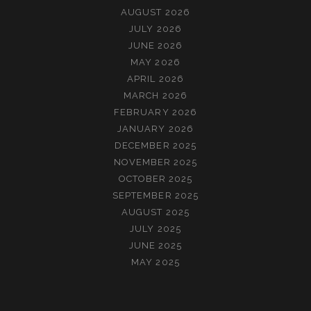
AUGUST 2026
JULY 2026
JUNE 2026
MAY 2026
APRIL 2026
MARCH 2026
FEBRUARY 2026
JANUARY 2026
DECEMBER 2025
NOVEMBER 2025
OCTOBER 2025
SEPTEMBER 2025
AUGUST 2025
JULY 2025
JUNE 2025
MAY 2025