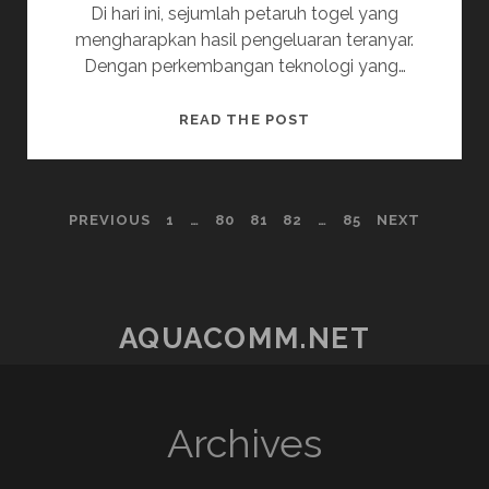
Di hari ini, sejumlah petaruh togel yang
mengharapkan hasil pengeluaran teranyar.
Dengan perkembangan teknologi yang…
HASIL
READ THE POST
TOTO
HARI
INI:
POSTS
PREVIOUS
1
…
80
81
82
…
85
NEXT
PERIKSA
DISINI
PAGINATION
UNTUK
HASIL
PALING
AQUACOMM.NET
CEPAT
Archives